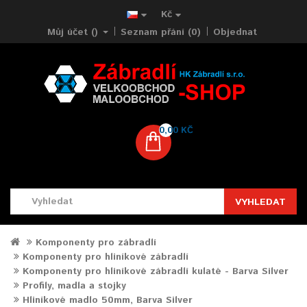
Kč
Můj účet ()
Seznam přání (0)
Objednat
0,00 KČ
VYHLEDAT
Komponenty pro zábradlí
Komponenty pro hliníkové zábradlí
Komponenty pro hliníkové zábradlí kulaté - Barva Silver
Profily, madla a stojky
Hliníkové madlo 50mm, Barva Silver