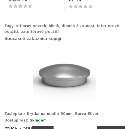
Tagy:
stříbrný povrch
,
hliník
,
dlouhá životnost
,
interiérové
použití
,
exteriérové použití
Současně zákazníci kupují
Záslepka / Krytka na madlo 50mm, Barva Silver
Dostupnost:
Skladem
72 Kč
s DPH