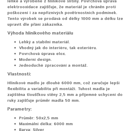
lehké a vyrobené z hliníkové slitiny. Povrchová úprava
elektrooxidace zajišťuje, že materiál je chráněn proti
poškození i za nepříznivých povětrnostních podmínek.
Tento výrobek se prodává od délky 1000 mm a délku lze
upravit dle přání zákazníka.
Výhoda hliníkového materiálu
Lehký a stabilní materiál.
Vhodný jak do interiéru, tak exteriéru.
Povrchová úprava elox.
Moderní design.
Jednoduché zpracování a montáž.
Vlastnosti:
Hliníkové madlo je dlouhé 6000 mm, což zaručuje lepší
flexibilitu a variabilitu při montáži. Tuhost madla je
zajištěna tloušťkou stěny 2,5 mm a příjemné uchycení do
ruky zajišťuje průměr madla 50 mm.
Parametry:
Průměr:
50x2,5 mm
Maximální délka:
6000 mm
Barva:
Silver