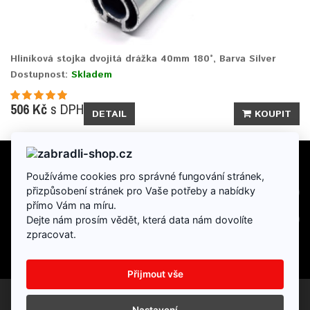
Hliníková stojka dvojitá drážka 40mm 180°, Barva Silver
Dostupnost:
Skladem
506 Kč
s DPH
DETAIL
KOUPIT
Používáme cookies pro správné fungování stránek,
INFORMACE
přizpůsobení stránek pro Vaše potřeby a nabídky
přímo Vám na míru.
DOPLŇKY
Dejte nám prosím vědět, která data nám dovolíte
zpracovat.
Přijmout vše
Partneský program
Dárkové poukazy
Výrobci
Reklamace