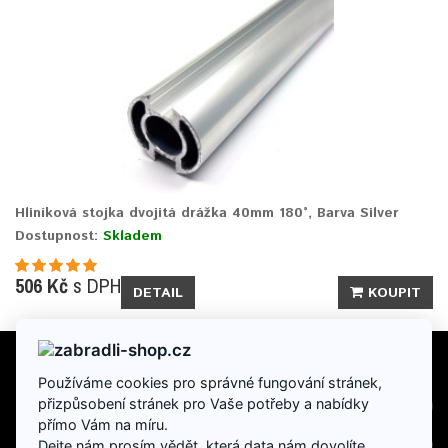
Hliníková stojka dvojitá drážka 40mm 180°, Barva Silver
Dostupnost:
Skladem
506 Kč
s DPH
DETAIL
KOUPIT
Používáme cookies pro správné fungování stránek,
INFORMACE
přizpůsobení stránek pro Vaše potřeby a nabídky
přímo Vám na míru.
DOPLŇKY
Dejte nám prosím vědět, která data nám dovolíte