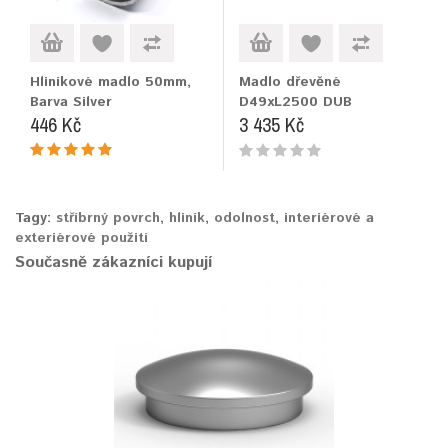
Hliníkové madlo 50mm,
Madlo dřevěné
Barva Silver
D49xL2500 DUB
446 Kč
3 435 Kč
Tagy:
stříbrný povrch
,
hliník
,
odolnost
,
interiérové a
exteriérové použití
Současně zákazníci kupují