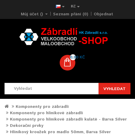
Kč
Můj účet ()
Seznam přání (0)
Objednat
0,00 KČ
VYHLEDAT
Komponenty pro zábradlí
Komponenty pro hliníkové zábradlí
Komponenty pro hliníkové zábradlí kulaté - Barva Silver
Dekorační prvky
Hliníkový kroužek pro madlo 50mm, Barva Silver