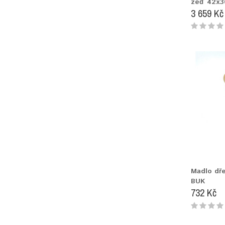
zeď 42x
3 659 Kč
Madlo dř
BUK
732 Kč