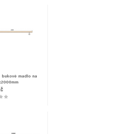
 bukové madlo na
x2000mm
Kč