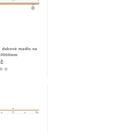
 dubové madlo na
x1000mm
Kč