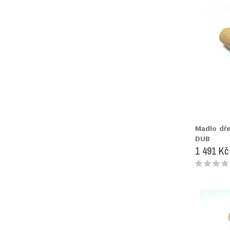
Madlo dř
DUB
1 491 Kč