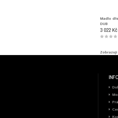
Madlo dř
DUB
3 022 Kč
Zobrazuji
INF
Do
Mož
Prá
Cer
Ko