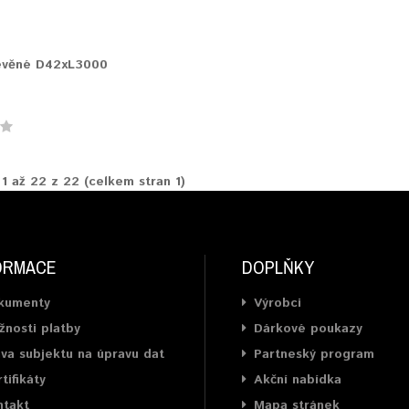
evěné D42xL3000
 1 až 22 z 22 (celkem stran 1)
ORMACE
DOPLŇKY
kumenty
Výrobci
nosti platby
Dárkové poukazy
va subjektu na úpravu dat
Partneský program
tifikáty
Akční nabídka
ntakt
Mapa stránek