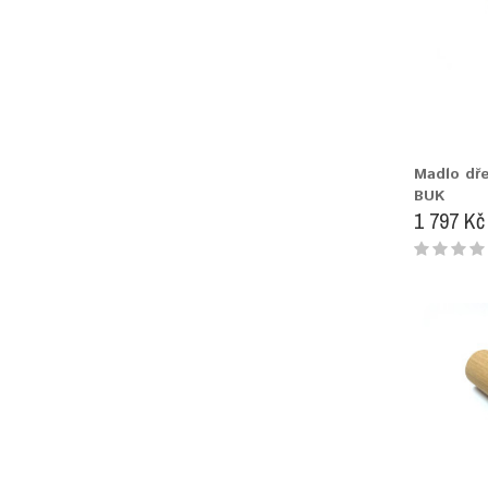
Madlo dř
BUK
1 797 Kč