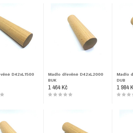
evěné D42xL1500
Madlo dřevěné D42xL2000
Madlo 
BUK
DUB
1 464 Kč
1 984 