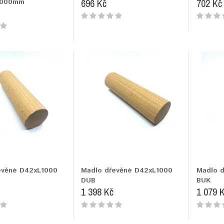
696 Kč
702 Kč
3000mm
evěné D42xL1000
Madlo dřevěné D42xL1000
Madlo 
DUB
BUK
1 398 Kč
1 079 