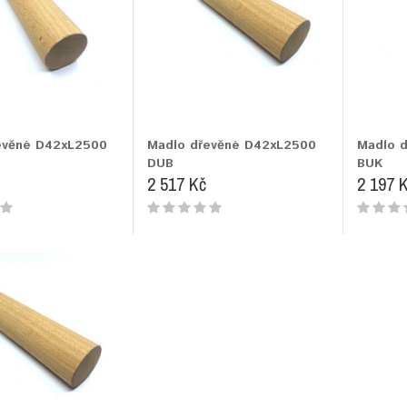
evěné D42xL2500
Madlo dřevěné D42xL2500
Madlo 
DUB
BUK
2 517 Kč
2 197 