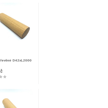
dřevěné D42xL2000
Kč