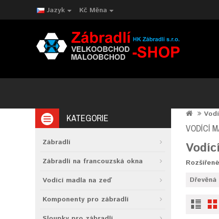
Jazyk
Kč
Měna
Vodí
KATEGORIE
VODÍCÍ 
Zábradlí
Vodíc
Zábradlí na francouzská okna
Rozšířené
Dřevěná
Vodící madla na zeď
Komponenty pro zábradlí
Sloupky pro zábradlí