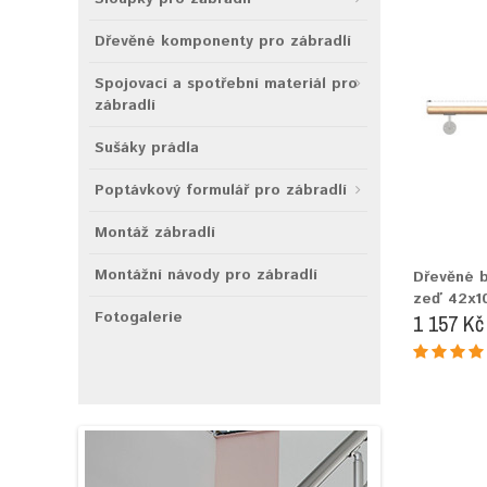
Dřevěné komponenty pro zábradlí
Spojovací a spotřební materiál pro
zábradlí
Sušáky prádla
Poptávkový formulář pro zábradlí
Montáž zábradlí
Montážní návody pro zábradlí
Dřevěné 
zeď 42x
Fotogalerie
1 157 Kč