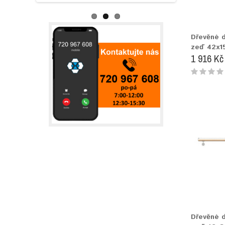
Dřevěné 
zeď 42x
1 916 Kč
Dřevěné 