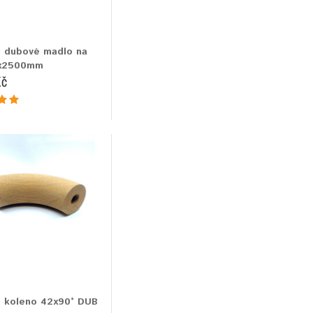
 dubové madlo na
x2500mm
Kč
 koleno 42x90° DUB