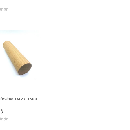
dřevěné D42xL1500
Kč