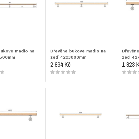
bukové madlo na
Dřevěné bukové madlo na
Dřevěné
2500mm
zeď 42x3000mm
zeď 42
2 834 Kč
1 823 