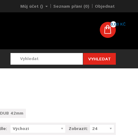
Můj účet ()
Seznam přání (0)
Objednat
0,00 KČ
VYHLEDAT
ď DUB 42mm
dle:
Výchozí
Zobrazit:
24