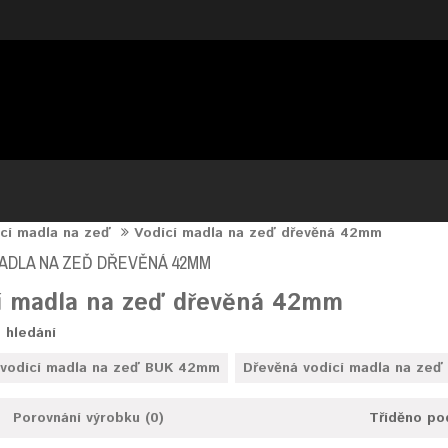
cí madla na zeď
Vodící madla na zeď dřevěná 42mm
MADLA NA ZEĎ DŘEVĚNÁ 42MM
í madla na zeď dřevěná 42mm
 hledání
 vodící madla na zeď BUK 42mm
Dřevěná vodící madla na ze
Porovnání výrobku (0)
Tříděno po