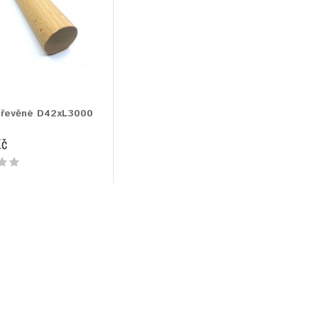
dřevěné D42xL3000
Kč