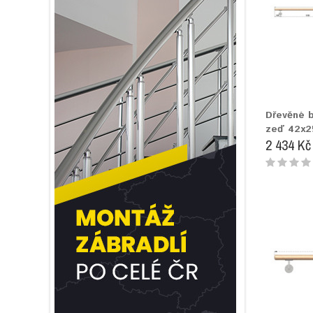
Dřevěné 
zeď 42x
2 434 Kč