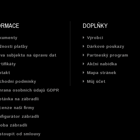
ORMACE
DOPLŇKY
kumenty
Výrobci
nosti platby
Dárkové poukazy
va subjektu na úpravu dat
Partneský program
tifikáty
Akční nabídka
ntakt
Mapa stránek
chodní podmínky
Můj účet
hrana osobních údajů GDPR
távka na zábradlí
enze naší firmy
figurátor zábradlí
oba zábradlí
stoupit od smlouvy