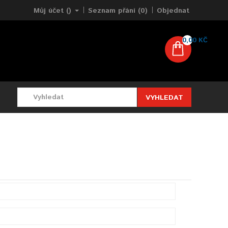
Můj účet ()
Seznam přání (0)
Objednat
0,00 KČ
VYHLEDAT