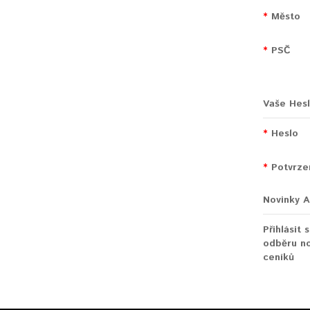
Město
PSČ
Vaše Hes
Heslo
Potvrze
Novinky A
Přihlásit 
odběru no
ceníků