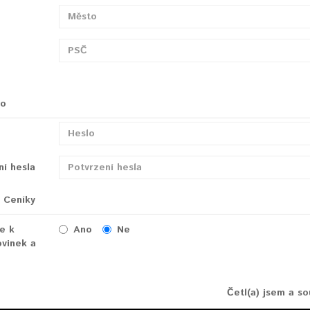
lo
ní hesla
 Ceníky
se k
Ano
Ne
vinek a
Četl(a) jsem a s