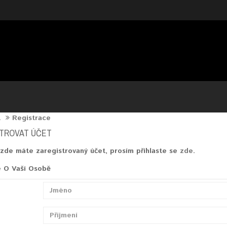
t
Registrace
TROVAT ÚČET
 zde máte zaregistrovaný účet, prosím přihlaste se
zde
.
e O Vaší Osobě