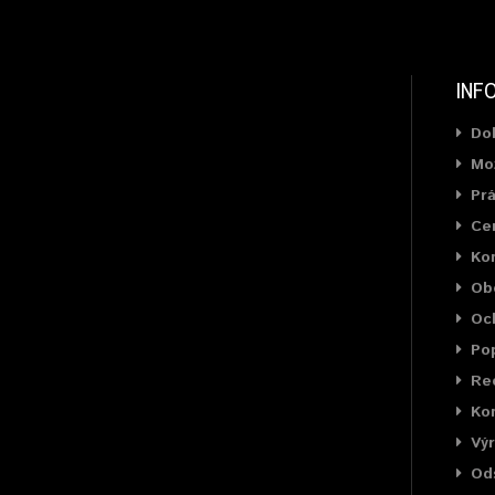
INF
Do
Mož
Prá
Cer
Ko
Ob
Oc
Pop
Rec
Kon
Výr
Od