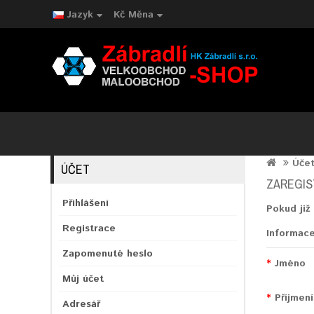
Jazyk
Kč
Měna
Úče
ÚČET
ZAREGIS
Přihlášení
Pokud již
Registrace
Informac
Zapomenuté heslo
Jméno
Můj účet
Příjmení
Adresář