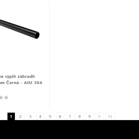
á výplň zábradlí
mm Černá - AISI 304
1
2
3
4
5
6
7
8
9
>
>|