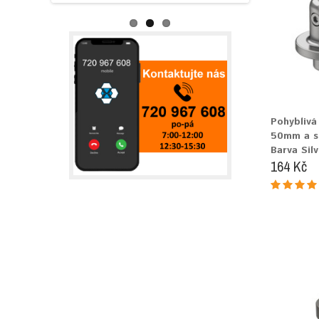
Pohyblivá
50mm a s
Barva Silv
164 Kč