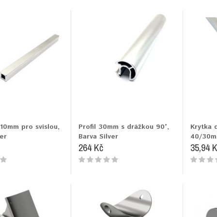
x10mm pro svislou,
Profil 30mm s drážkou 90°,
Krytka 
er
Barva Silver
40/30mm
264 Kč
35,94 