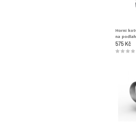
Horní ko
na podlah
575 Kč