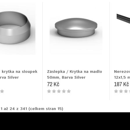
 krytka na sloupek
Záslepka / Krytka na madlo
Nerezov
va Silver
50mm, Barva Silver
12x1,5 
72 Kč
187 Kč
 1 až 24 z 341 (celkem stran 15)