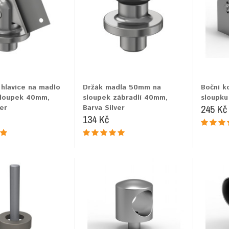
 hlavice na madlo
Držák madla 50mm na
Boční k
loupek 40mm,
sloupek zábradlí 40mm,
sloupku
245 Kč
er
Barva Silver
134 Kč