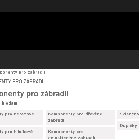
onenty pro zábradlí
NTY PRO ZÁBRADLÍ
nenty pro zábradlí
 hledání
y pro nerezové
Komponenty pro dřevěné
Skleněná
zábradlí
Doplňky 
 pro hliníkové
Komponenty pro
celoskleněné zábradlí