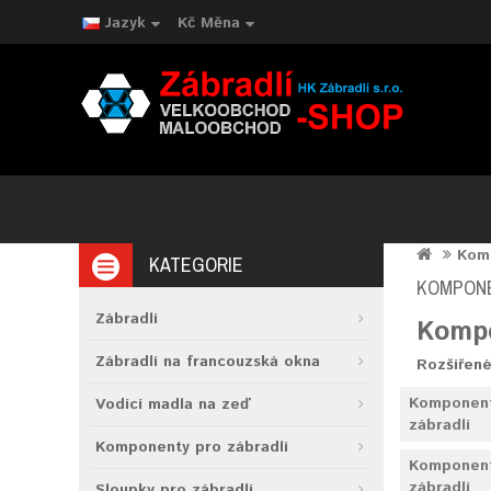
Jazyk
Kč
Měna
Komp
KATEGORIE
KOMPONE
Zábradlí
Kompo
Zábradlí na francouzská okna
Rozšířené
Komponent
Vodící madla na zeď
zábradlí
Komponenty pro zábradlí
Komponenty
zábradlí
Sloupky pro zábradlí