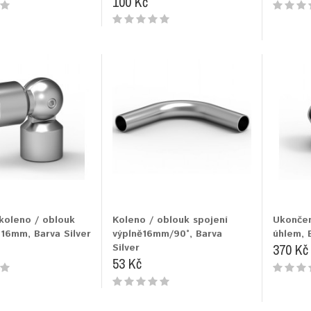
100 Kč
 koleno / oblouk
Koleno / oblouk spojení
Ukonče
 16mm, Barva Silver
výplně16mm/90°, Barva
úhlem, 
370 Kč
Silver
53 Kč