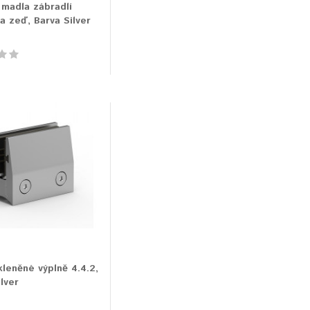
 madla zábradlí
 zeď, Barva Silver
kleněné výplně 4.4.2,
lver