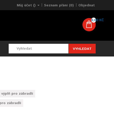
Můj účet ()
Seznam přání (0)
Objednat
0,00 KČ
VYHLEDAT
 výplň pro zábradlí
pro zábradlí