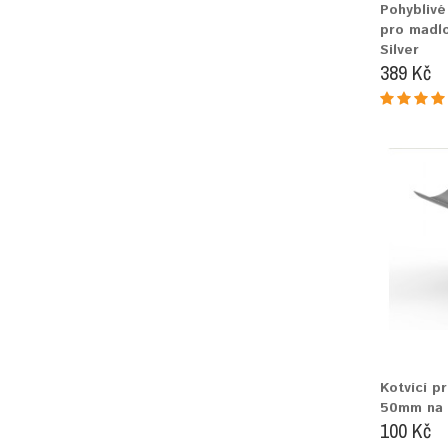
Pohyblivé
pro madl
Silver
389 Kč
Kotvící pr
50mm na z
100 Kč