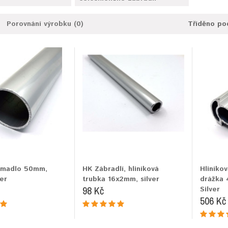
Porovnání výrobku (0)
Tříděno po
é madlo 50mm,
HK Zábradlí, hliníková
Hliníkov
er
trubka 16x2mm, silver
drážka 
98 Kč
Silver
506 Kč