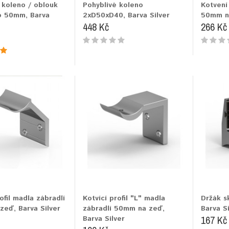
 koleno / oblouk
Pohyblivé koleno
Kotvení
o 50mm, Barva
2xD50xD40, Barva Silver
50mm na
448 Kč
266 Kč
ofil madla zábradlí
Kotvící profil "L" madla
Držák s
eď, Barva Silver
zábradlí 50mm na zeď,
Barva Si
167 Kč
Barva Silver