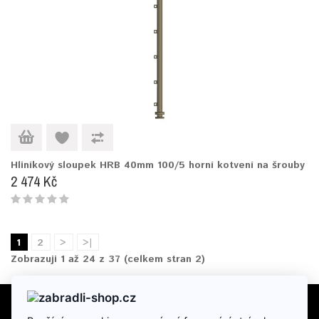
Hliníkový sloupek HRB 40mm 100/5 horní kotvení na šrouby
2 474 Kč
1
2
>
>|
Zobrazuji 1 až 24 z 37 (celkem stran 2)