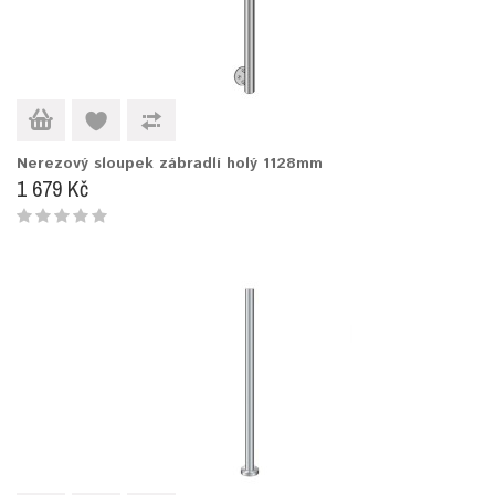
Nerezový sloupek zábradlí holý 1128mm
1 679 Kč