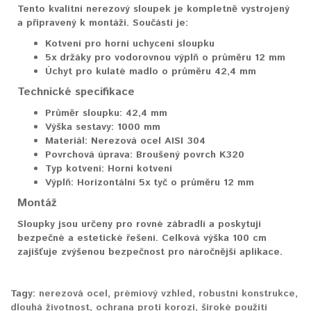
Tento kvalitní nerezový sloupek je kompletně vystrojený
a připravený k montáži. Součástí je:
Kotvení pro horní uchycení sloupku
5x držáky pro vodorovnou výplň o průměru 12 mm
Úchyt pro kulaté madlo o průměru 42,4 mm
Technické specifikace
Průměr sloupku:
42,4 mm
Výška sestavy:
1000 mm
Materiál:
Nerezová ocel AISI 304
Povrchová úprava:
Broušený povrch K320
Typ kotvení:
Horní kotvení
Výplň:
Horizontální 5x tyč o průměru 12 mm
Montáž
Sloupky jsou určeny pro rovné zábradlí a poskytují
bezpečné a estetické řešení. Celková výška 100 cm
zajišťuje zvýšenou bezpečnost pro náročnější aplikace.
Tagy:
nerezová ocel
,
prémiový vzhled
,
robustní konstrukce
,
dlouhá životnost
,
ochrana proti korozi
,
široké použití