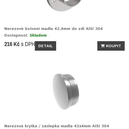
Nerezové kotvení madla 42,4mm do zdi AISI 304
Dostupnost:
Skladem
216 Kč
s DPH
DETAIL
KOUPIT
Nerezová krytka / záslepka madla 42x4mm AISI 304