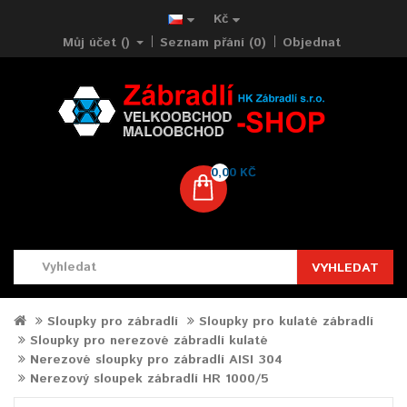
Kč
Můj účet ()
Seznam přání (0)
Objednat
0,00 KČ
VYHLEDAT
Sloupky pro zábradlí
Sloupky pro kulaté zábradlí
Sloupky pro nerezové zábradlí kulaté
Nerezové sloupky pro zábradlí AISI 304
Nerezový sloupek zábradlí HR 1000/5