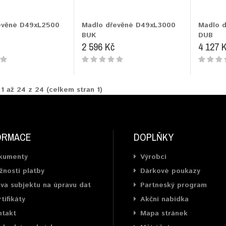
evěné D49xL2500
Madlo dřevěné D49xL3000
Madlo 
BUK
DUB
2 596 Kč
4 127 
 1 až 24 z 24 (celkem stran 1)
ORMACE
DOPLŇKY
kumenty
Výrobci
nosti platby
Dárkové poukazy
va subjektu na úpravu dat
Partneský program
tifikáty
Akční nabídka
ntakt
Mapa stránek