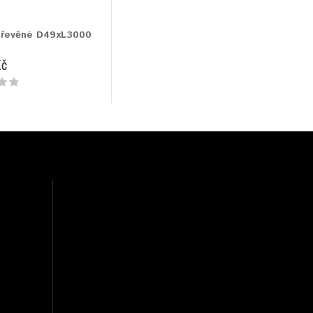
dřevěné D49xL3000
Kč