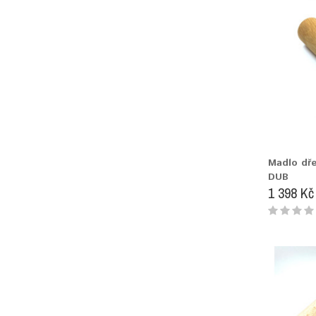
Madlo dř
DUB
1 398 Kč