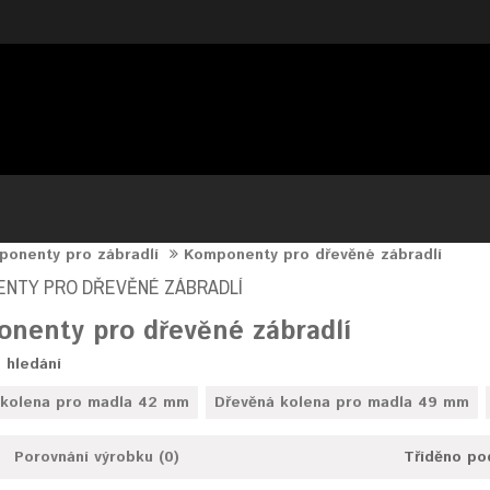
onenty pro zábradlí
Komponenty pro dřevěné zábradlí
NTY PRO DŘEVĚNÉ ZÁBRADLÍ
nenty pro dřevěné zábradlí
 hledání
 kolena pro madla 42 mm
Dřevěná kolena pro madla 49 mm
Porovnání výrobku (0)
Tříděno po