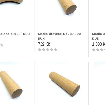
koleno 49x90° DUB
Madlo dřevěné D42xL1000
Madlo 
BUK
DUB
732 Kč
1 398 