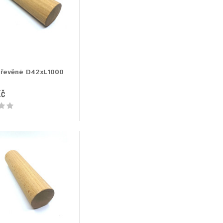
dřevěné D42xL1000
Kč