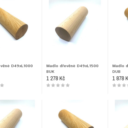
evěné D49xL1000
Madlo dřevěné D49xL1500
Madlo 
BUK
DUB
1 278 Kč
1 878 