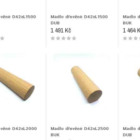
evěné D42xL1500
Madlo dřevěné D42xL1500
Madlo 
DUB
BUK
1 491 Kč
1 464 
evěné D42xL2000
Madlo dřevěné D42xL2500
Madlo 
BUK
DUB