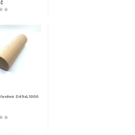
Kč
dřevěné D49xL1000