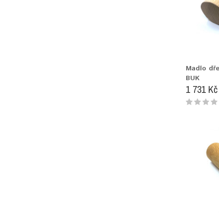
Madlo dř
BUK
1 731 Kč