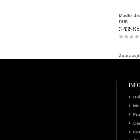
Madlo dř
DUB
3 435 Kč
Zobrazuji
INF
Do
Mož
Prá
Cer
Ko