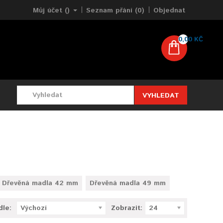
Můj účet ()
Seznam přání (0)
Objednat
0,00 KČ
VYHLEDAT
Dřevěná madla 42 mm
Dřevěná madla 49 mm
dle:
Výchozí
Zobrazit:
24