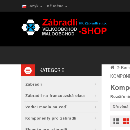
Jazyk
Kč
Měna
Komp
KATEGORIE
KOMPONE
Zábradlí
Kompo
Zábradlí na francouzská okna
Rozšířené
Dřevěná
Vodící madla na zeď
Komponenty pro zábradlí
Sloupky pro zábradlí