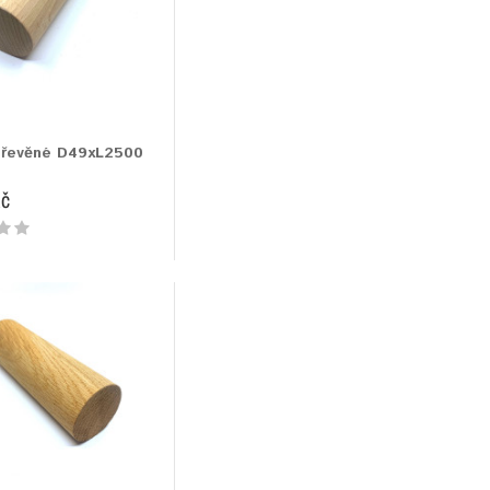
dřevěné D49xL2500
Kč