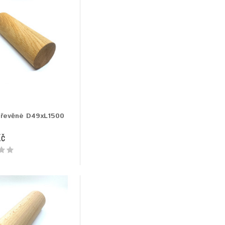
dřevěné D49xL1500
Kč