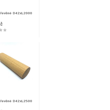
dřevěné D42xL2000
Kč
dřevěné D42xL2500