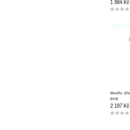
1 984 Kč
Madlo dř
BUK
2 197 Kč