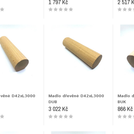
1 797 Kč
2 517 
evěné D42xL3000
Madlo dřevěné D42xL3000
Madlo 
DUB
BUK
3 022 Kč
866 Kč