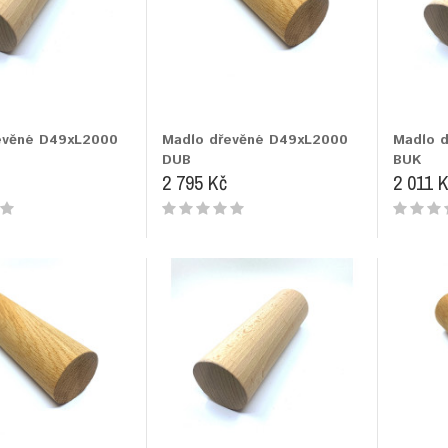
evěné D49xL2000
Madlo dřevěné D49xL2000
Madlo 
DUB
BUK
2 795 Kč
2 011 