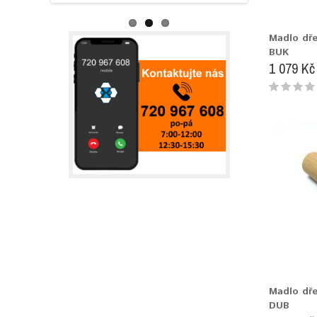
Madlo dř
BUK
1 079 Kč
Madlo dř
DUB