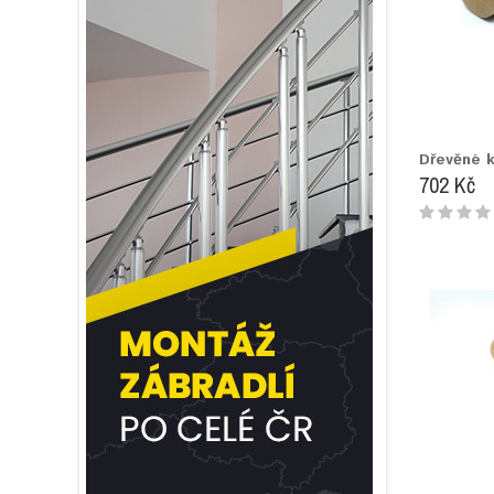
Dřevěné 
702 Kč