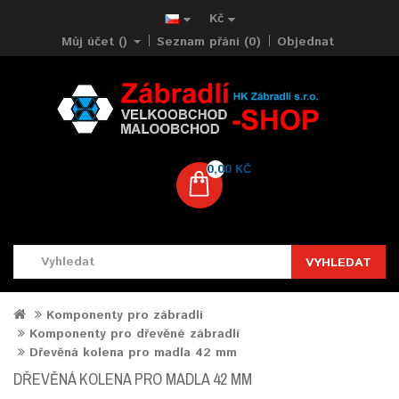
Kč
Můj účet ()
Seznam přání (0)
Objednat
0,00 KČ
VYHLEDAT
Komponenty pro zábradlí
Komponenty pro dřevěné zábradlí
Dřevěná kolena pro madla 42 mm
DŘEVĚNÁ KOLENA PRO MADLA 42 MM