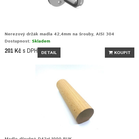
Nerezový držák madla 42,4mm na šrouby, AISI 304
Dostupnost:
Skladem
201 Kč
s DPH
DETAIL
KOUPIT
Madlo dřevěné D42xL1000 BUK