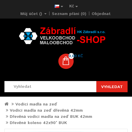
Kč
Můj účet ()
Seznam přání (0)
Objednat
0,00 KČ
VYHLEDAT
Vodící madla na zeď
Vodící madla na zeď dřevěná 42mm
Dřevěná vodící madla na zeď BUK 42mm
Dřevěné koleno 42x90° BUK