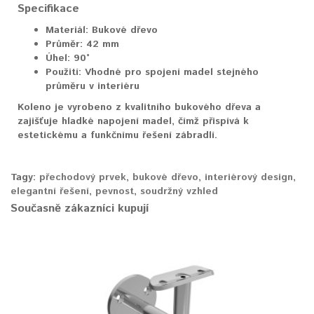
Specifikace
Materiál:
Bukové dřevo
Průměr:
42 mm
Úhel:
90°
Použití:
Vhodné pro spojení madel stejného
průměru v interiéru
Koleno je vyrobeno z kvalitního bukového dřeva a
zajišťuje hladké napojení madel, čímž přispívá k
estetickému a funkčnímu řešení zábradlí.
Tagy:
přechodový prvek
,
bukové dřevo
,
interiérový design
,
elegantní řešení
,
pevnost
,
soudržný vzhled
Současně zákazníci kupují