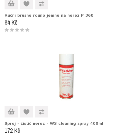
Ruční brusné rouno jemné na nerez P 360
64 Kč
Sprej - čistič nerez - WS cleaning spray 400ml
172 Kč