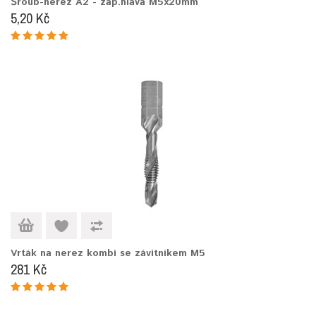
Šroub-nerez A2 - zap.hlava M5x20mm
5,20 Kč
Vrták na nerez kombi se závitníkem M5
281 Kč