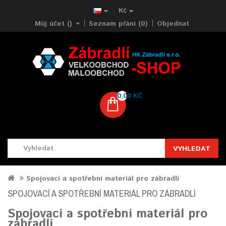
Kč
Můj účet ()
Seznam přání (0)
Objednat
0,00 KČ
VYHLEDAT
Spojovací a spotřební materiál pro zábradlí
SPOJOVACÍ A SPOTŘEBNÍ MATERIÁL PRO ZÁBRADLÍ
Spojovací a spotřební materiál pro
zábradlí