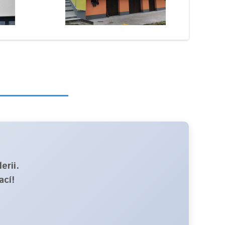
erii
.
ací!