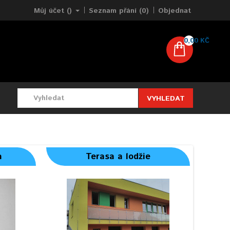
Můj účet ()
Seznam přání (0)
Objednat
0,00 KČ
VYHLEDAT
a
Terasa a lodžie