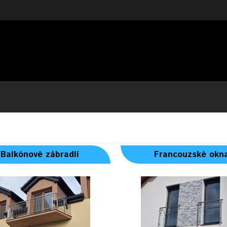
Balkónové zábradlí
Francouzské okn