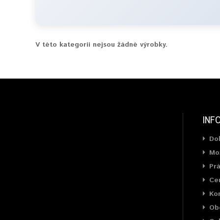
V této kategorii nejsou žádné výrobky.
INF
Do
Mož
Prá
Cer
Ko
Ob