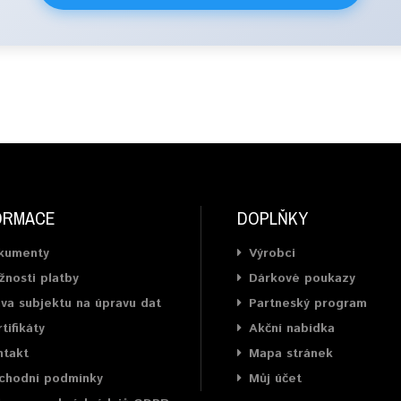
ORMACE
DOPLŇKY
kumenty
Výrobci
nosti platby
Dárkové poukazy
va subjektu na úpravu dat
Partneský program
tifikáty
Akční nabídka
ntakt
Mapa stránek
chodní podmínky
Můj účet