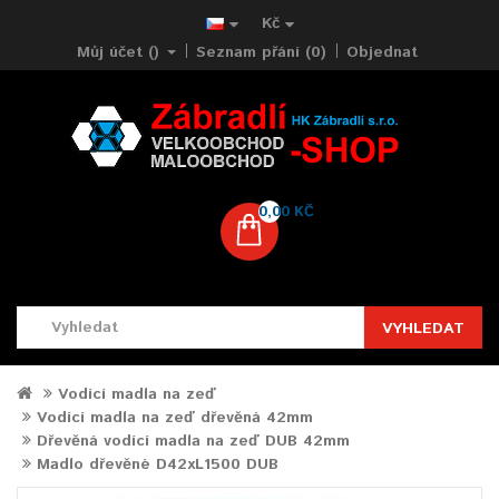
Kč
Můj účet ()
Seznam přání (0)
Objednat
0,00 KČ
VYHLEDAT
Vodící madla na zeď
Vodící madla na zeď dřevěná 42mm
Dřevěná vodící madla na zeď DUB 42mm
Madlo dřevěné D42xL1500 DUB