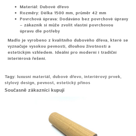
Materiál:
Dubové dřevo
Rozměry:
Délka 1500 mm, průměr 42 mm
Povrchová úprava:
Dodáváno bez povrchové úpravy
– zákazník si může zvolit vlastní povrchovou
úpravu dle potřeby
Madlo je vyrobeno z kvalitního dubového dřeva, které se
vyznačuje vysokou pevností, dlouhou životností a
estetickým vzhledem. Ideální pro moderní i tradiční
interiérová řešení.
Tagy:
luxusní materiál
,
dubové dřevo
,
interiérový prvek
,
stylový design
,
pevnost
,
estetický přínos
Současně zákazníci kupují