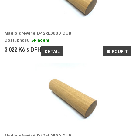
Madlo dřevěné D42xL3000 DUB
Dostupnost:
Skladem
3 022 Kč
s DPH
DETAIL
KOUPIT
Madlo dřevěné D42xL2500 DUB