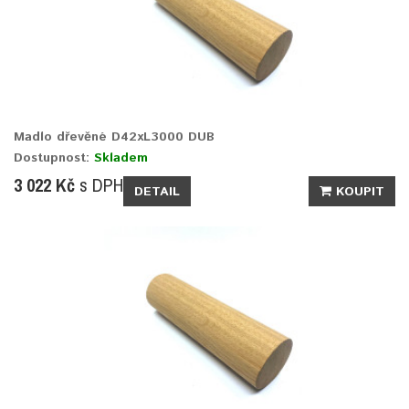
Madlo dřevěné D42xL3000 DUB
Dostupnost:
Skladem
3 022 Kč
s DPH
DETAIL
KOUPIT