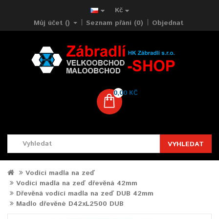
Kč
Můj účet ()
Seznam přání (0)
Objednat
0,00 KČ
VYHLEDAT
Vodící madla na zeď
Vodící madla na zeď dřevěná 42mm
Dřevěná vodící madla na zeď DUB 42mm
Madlo dřevěné D42xL2500 DUB