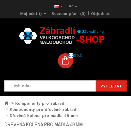
Kč
Můj účet ()
Seznam přání (0)
Objednat
0,00 KČ
VYHLEDAT
Komponenty pro zábradlí
Komponenty pro dřevěné zábradlí
Dřevěná kolena pro madla 49 mm
DŘEVĚNÁ KOLENA PRO MADLA 49 MM