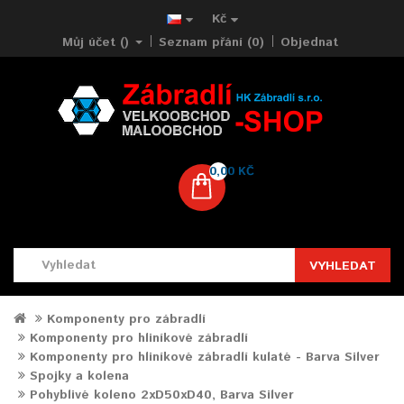
Kč
Můj účet ()
Seznam přání (0)
Objednat
0,00 KČ
VYHLEDAT
Komponenty pro zábradlí
Komponenty pro hliníkové zábradlí
Komponenty pro hliníkové zábradlí kulaté - Barva Silver
Spojky a kolena
Pohyblivé koleno 2xD50xD40, Barva Silver