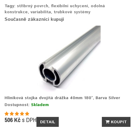
Tagy:
stříbrný povrch
,
flexibilní uchycení
,
odolná
konstrukce
,
variabilita
,
trubkové systémy
Současně zákazníci kupují
Hliníková stojka dvojitá drážka 40mm 180°, Barva Silver
Dostupnost:
Skladem
506 Kč
s DPH
DETAIL
KOUPIT