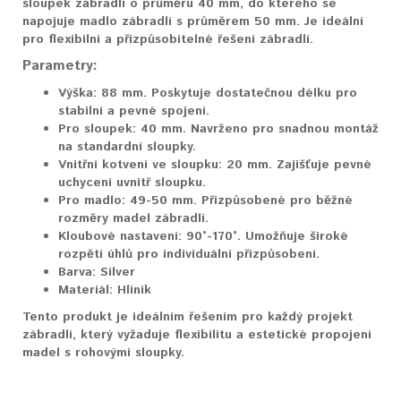
sloupek zábradlí o průměru 40 mm, do kterého se
napojuje madlo zábradlí s průměrem 50 mm. Je ideální
pro flexibilní a přizpůsobitelné řešení zábradlí.
Parametry:
Výška:
88 mm. Poskytuje dostatečnou délku pro
stabilní a pevné spojení.
Pro sloupek:
40 mm. Navrženo pro snadnou montáž
na standardní sloupky.
Vnitřní kotvení ve sloupku:
20 mm. Zajišťuje pevné
uchycení uvnitř sloupku.
Pro madlo:
49-50 mm. Přizpůsobené pro běžné
rozměry madel zábradlí.
Kloubové nastavení:
90°-170°. Umožňuje široké
rozpětí úhlů pro individuální přizpůsobení.
Barva:
Silver
Materiál:
Hliník
Tento produkt je ideálním řešením pro každý projekt
zábradlí, který vyžaduje flexibilitu a estetické propojení
madel s rohovými sloupky.