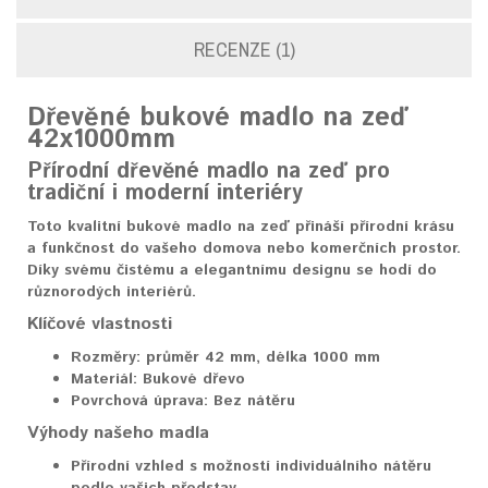
RECENZE (1)
Dřevěné
bukové madlo
na zeď
42x1000mm
Přírodní dřevěné madlo na zeď pro
tradiční i moderní interiéry
Toto kvalitní bukové madlo na zeď přináší přírodní krásu
a funkčnost do vašeho domova nebo komerčních prostor.
Díky svému čistému a elegantnímu designu se hodí do
různorodých interiérů.
Klíčové vlastnosti
Rozměry:
průměr 42 mm, délka 1000 mm
Materiál:
Bukové dřevo
Povrchová úprava:
Bez nátěru
Výhody našeho madla
Přírodní vzhled s možností individuálního nátěru
podle vašich představ