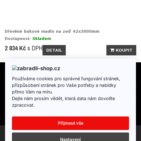
Dřevěné bukové madlo na zeď 42x3000mm
Dostupnost:
Skladem
2 834 Kč
s DPH
DETAIL
KOUPIT
Používáme cookies pro správné fungování stránek,
INFORMACE
přizpůsobení stránek pro Vaše potřeby a nabídky
přímo Vám na míru.
DOPLŇKY
Dejte nám prosím vědět, která data nám dovolíte
zpracovat.
Přijmout vše
Partneský program
Dárkové poukazy
Výrobci
Reklamace
Nastavení