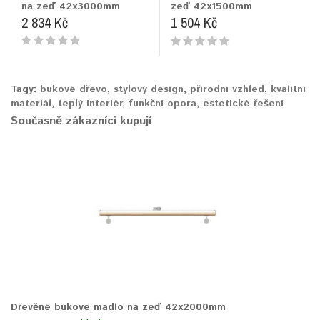
na zeď 42x3000mm
zeď 42x1500mm
2 834 Kč
1 504 Kč
Tagy:
bukové dřevo
,
stylový design
,
přírodní vzhled
,
kvalitní
materiál
,
teplý interiér
,
funkční opora
,
estetické řešení
Současně zákazníci kupují
Dřevěné bukové madlo na zeď 42x2000mm