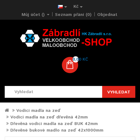
Kč
Můj účet ()
Seznam přání (0)
Objednat
0,00 KČ
VYHLEDAT
Vodící madla na zeď
Vodící madla na zeď dřevěná 42mm
Dřevěná vodící madla na zeď BUK 42mm
Dřevěné bukové madlo na zeď 42x1000mm