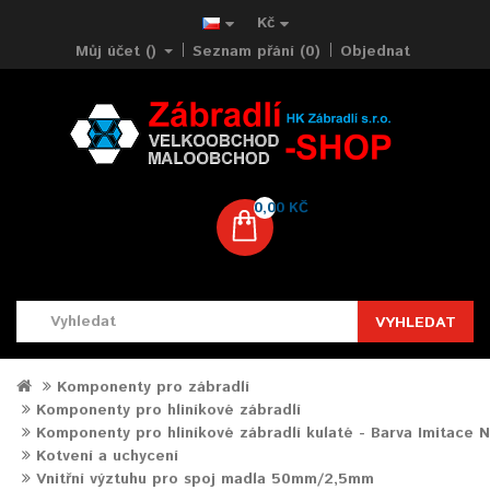
Kč
Můj účet ()
Seznam přání (0)
Objednat
0,00 KČ
VYHLEDAT
Komponenty pro zábradlí
Komponenty pro hliníkové zábradlí
Komponenty pro hliníkové zábradlí kulaté - Barva Imitace 
Kotvení a uchycení
Vnitřní výztuhu pro spoj madla 50mm/2,5mm