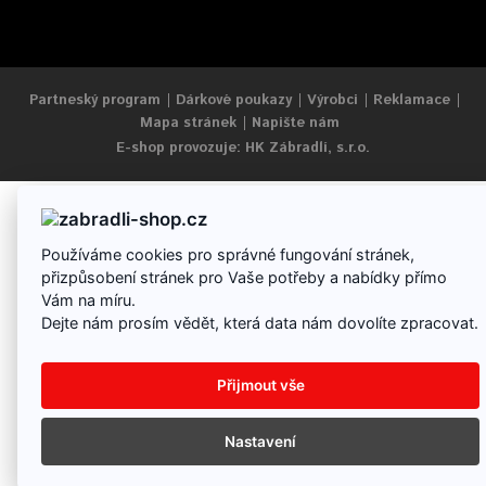
Partneský program
Dárkové poukazy
Výrobci
Reklamace
Mapa stránek
Napište nám
E-shop provozuje: HK Zábradlí, s.r.o.
Používáme cookies pro správné fungování stránek,
přizpůsobení stránek pro Vaše potřeby a nabídky přímo
Vám na míru.
Dejte nám prosím vědět, která data nám dovolíte zpracovat.
Přijmout vše
Nastavení