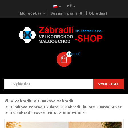
Kč
Můj účet ()
Seznam přání (0)
Objednat
0,00 KČ
VYHLEDAT
Zábradlí
Hliníkove zábradlí
Hliníkové zábradlí kulaté
Zábradlí kulaté -Barva Silver
HK Zábradlí rovné B1HR-2 1000x900 S