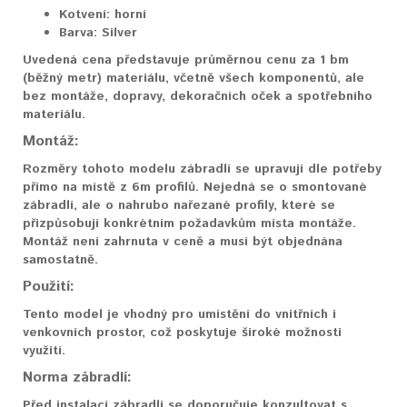
Kotvení:
horní
Barva:
Silver
Uvedená cena představuje průměrnou cenu za 1 bm
(běžný metr) materiálu, včetně všech komponentů, ale
bez montáže, dopravy, dekoračních oček a spotřebního
materiálu.
Montáž:
Rozměry tohoto modelu zábradlí se upravují dle potřeby
přímo na místě z 6m profilů. Nejedná se o smontované
zábradlí, ale o nahrubo nařezané profily, které se
přizpůsobují konkrétním požadavkům místa montáže.
Montáž není zahrnuta v ceně a musí být objednána
samostatně.
Použití:
Tento model je vhodný pro umístění do vnitřních i
venkovních prostor, což poskytuje široké možnosti
využití.
Norma zábradlí:
Před instalací zábradlí se doporučuje konzultovat s