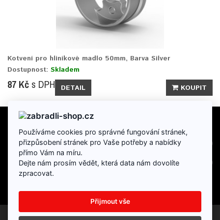
Kotvení pro hliníkové madlo 50mm, Barva Silver
Dostupnost:
Skladem
87 Kč
s DPH
DETAIL
KOUPIT
Používáme cookies pro správné fungování stránek,
INFORMACE
přizpůsobení stránek pro Vaše potřeby a nabídky
přímo Vám na míru.
DOPLŇKY
Dejte nám prosím vědět, která data nám dovolíte
zpracovat.
Přijmout vše
Partneský program
Dárkové poukazy
Výrobci
Reklamace