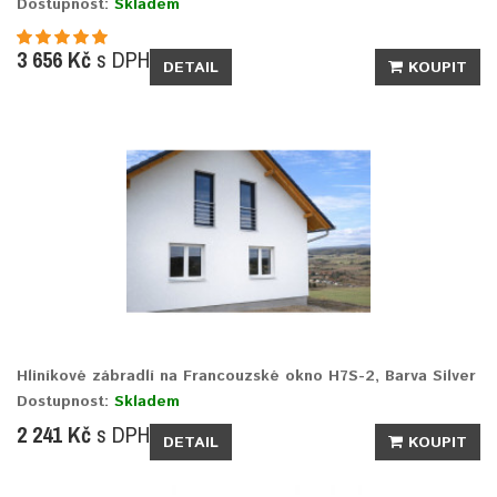
Dostupnost:
Skladem
3 656 Kč
s DPH
DETAIL
KOUPIT
Hliníkové zábradlí na Francouzské okno H7S-2, Barva Silver
Dostupnost:
Skladem
2 241 Kč
s DPH
DETAIL
KOUPIT