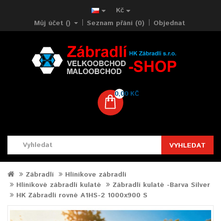
Kč
Můj účet ()
Seznam přání (0)
Objednat
0,00 KČ
VYHLEDAT
Zábradlí
Hliníkove zábradlí
Hliníkové zábradlí kulaté
Zábradlí kulaté -Barva Silver
HK Zábradlí rovné A1HS-2 1000x900 S