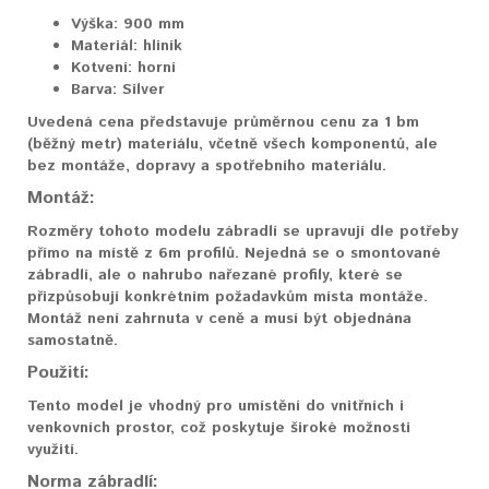
Výška:
900 mm
Materiál:
hliník
Kotvení:
horní
Barva:
Silver
Uvedená cena představuje průměrnou cenu za 1 bm
(běžný metr) materiálu, včetně všech komponentů, ale
bez montáže, dopravy a spotřebního materiálu.
Montáž:
Rozměry tohoto modelu zábradlí se upravují dle potřeby
přímo na místě z 6m profilů. Nejedná se o smontované
zábradlí, ale o nahrubo nařezané profily, které se
přizpůsobují konkrétním požadavkům místa montáže.
Montáž není zahrnuta v ceně a musí být objednána
samostatně.
Použití:
Tento model je vhodný pro umístění do vnitřních i
venkovních prostor, což poskytuje široké možnosti
využití.
Norma zábradlí: