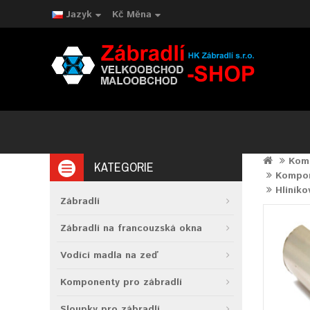
Jazyk
Kč
Měna
Komp
KATEGORIE
Kompone
Hliníko
Zábradlí
Zábradlí na francouzská okna
Vodící madla na zeď
Komponenty pro zábradlí
Sloupky pro zábradlí