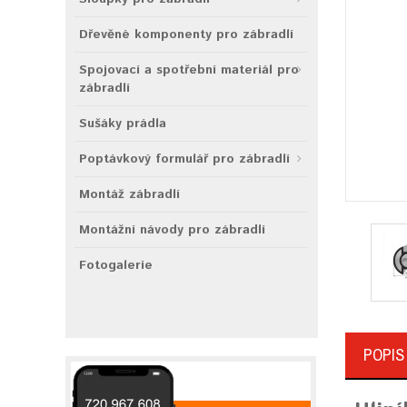
Dřevěné komponenty pro zábradlí
Spojovací a spotřební materiál pro
zábradlí
Sušáky prádla
Poptávkový formulář pro zábradlí
Montáž zábradlí
Montážní návody pro zábradlí
Fotogalerie
POPIS