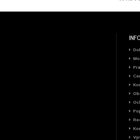
INF
Do
Mož
Prá
Cer
Ko
Ob
Oc
Pop
Rec
Kon
Výr