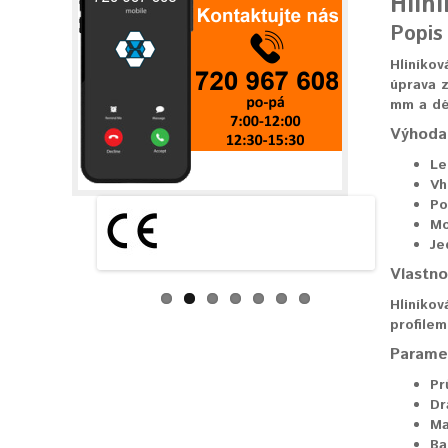
Hlin
Popis
Hliníkov
úprava z
mm a dél
Výhoda 
Le
Vh
Po
Mo
Je
Vlastno
Hliníkov
profile
Parame
Pr
Dr
Ma
Ba