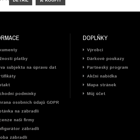
DETAIL
KOUPIT
ORMACE
DOPLŇKY
kumenty
Výrobci
nosti platby
Dárkové poukazy
va subjektu na úpravu dat
Partneský program
tifikáty
Akční nabídka
ntakt
Mapa stránek
chodní podmínky
Můj účet
hrana osobních údajů GDPR
távka na zábradlí
enze naší firmy
figurátor zábradlí
oba zábradlí