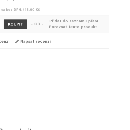
ena bez DPH:
418,00 Kč
Přidat do seznamu přání
- OR -
KOUPIT
Porovnat tento produkt
cenzí
Napsat recenzi