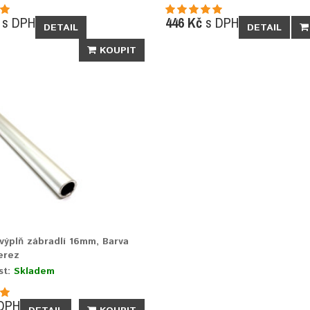
s DPH
446 Kč
s DPH
DETAIL
DETAIL
KOUPIT
 výplň zábradlí 16mm, Barva
erez
st:
Skladem
DPH