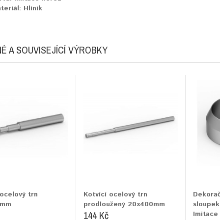
teriál:
Hliník
É A SOUVISEJÍCÍ VÝROBKY
 ocelový trn
Kotvící ocelový trn
Dekorač
0mm
prodloužený 20x400mm
sloupek
144 Kč
Imitace