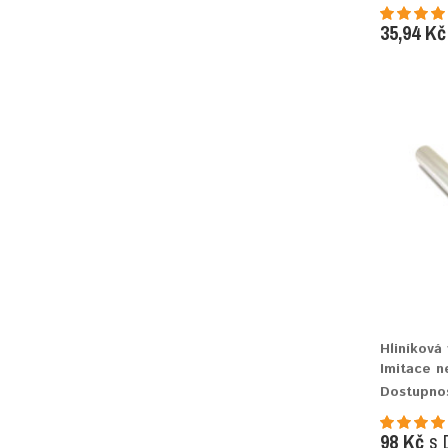
35,94 Kč
Hliníková
Imitace n
Dostupno
98 Kč
s 