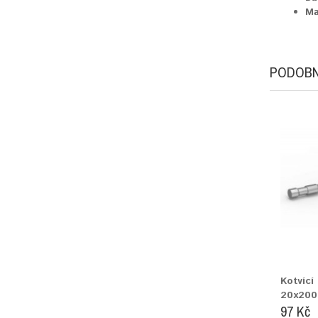
Ma
PODOBN
Kotvící
20x20
97 Kč