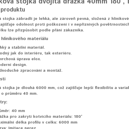
íková stojka dvojitá drážka 40mm 180°, 
 produktu
á stojka zábradlí je lehká, ale zároveň pevná, složená z hliníkov
ajišťuje odolnost proti poškození i v nepříznivých povětrnostn
ku lze přizpůsobit podle přání zákazníka.
hliníkového materiálu
hký a stabilní materiál.
odný jak do interiéru, tak exteriéru.
vrchová úprava elox.
derní design.
dnoduché zpracování a montáž.
sti
á stojka je dlouhá 6000 mm, což zajišťuje lepší flexibilitu a variab
m o průměru 40 mm.
try:
ůměr:
40 mm
ážka pro zakrytí kotvícího materiálu:
180°
ximální délka profilu v celku:
6000 mm
rva:
Imitace nerez