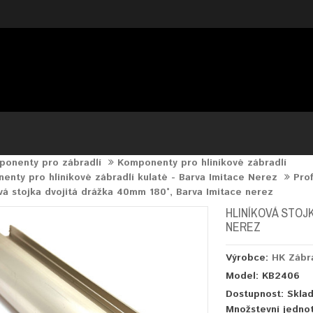
onenty pro zábradlí
Komponenty pro hliníkové zábradlí
nty pro hliníkové zábradlí kulaté - Barva Imitace Nerez
Prof
vá stojka dvojitá drážka 40mm 180°, Barva Imitace nerez
HLINÍKOVÁ STOJK
NEREZ
Výrobce:
HK Zábr
Model: KB2406
Dostupnost: Skla
Množstevní jedno