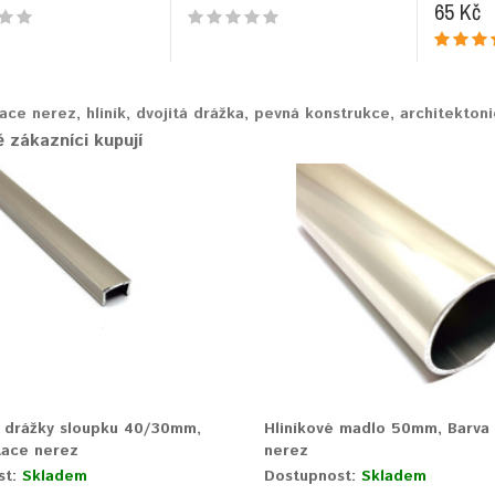
65 Kč
tace nerez
,
hliník
,
dvojitá drážka
,
pevná konstrukce
,
architektoni
 zákazníci kupují
 drážky sloupku 40/30mm,
Hliníkové madlo 50mm, Barva 
tace nerez
nerez
st:
Skladem
Dostupnost:
Skladem