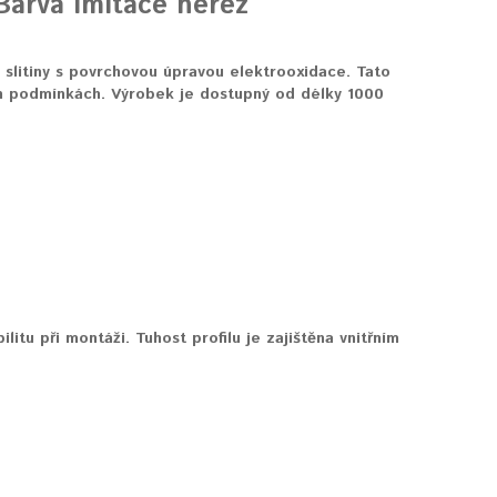
Barva Imitace nerez
é slitiny s povrchovou úpravou elektrooxidace. Tato
ích podmínkách. Výrobek je dostupný od délky 1000
ilitu při montáži. Tuhost profilu je zajištěna vnitřním