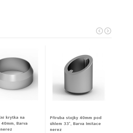
ní krytka na
Podložk
Příruba stojky 40mm pod
 40mm, Barva
sloupek
úhlem 33°, Barva Imitace
 nerez
imitace
nerez