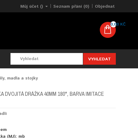
Můj účet ()
Seznam přání (0)
Objednat
0,00 KČ
VYHLEDAT
ily, madla a stojky
A DVOJITÁ DRÁŽKA 40MM 180°, BARVA IMITACE
adlí
dem
tka (MJ):
mb