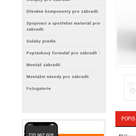
Dřevěné komponenty pro zábradlí
Spojovací a spotřební materiál pro
zábradlí
Sušáky prádla
Poptávkový formulář pro zábradlí
Montáž zábradlí
Montážní návody pro zábradlí
Fotogalerie
POPIS