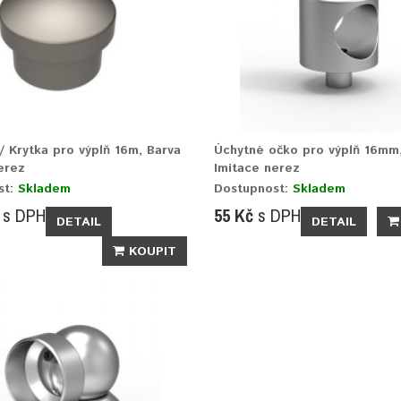
/ Krytka pro výplň 16m, Barva
Úchytné očko pro výplň 16mm
erez
Imitace nerez
st:
Skladem
Dostupnost:
Skladem
s DPH
55 Kč
s DPH
DETAIL
DETAIL
KOUPIT