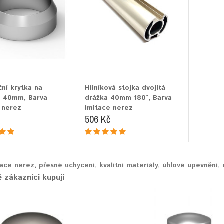
ní krytka na
Hliníková stojka dvojitá
k 40mm, Barva
drážka 40mm 180°, Barva
 nerez
Imitace nerez
506 Kč
tace nerez
,
přesné uchycení
,
kvalitní materiály
,
úhlové upevnění
,
 zákazníci kupují