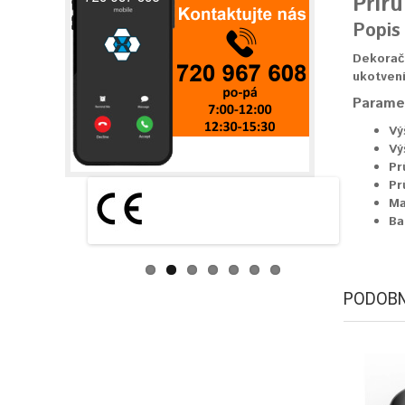
Přír
Popis
Dekoračn
ukotvení
Parame
Vý
Vý
Pr
Pr
Ma
Ba
PODOBN