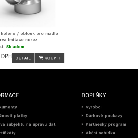
 koleno / oblouk pro madlo
va Imitace nerez
st:
Skladem
 DPH
DETAIL
KOUPIT
ORMACE
DOPLŇKY
kumenty
Výrobci
nosti platby
Dárkové poukazy
va subjektu na úpravu dat
Partneský program
tifikáty
Akční nabídka