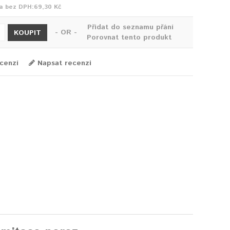
a bez DPH:
69,30 Kč
Přidat do seznamu přání
- OR -
KOUPIT
Porovnat tento produkt
cenzí
Napsat recenzi