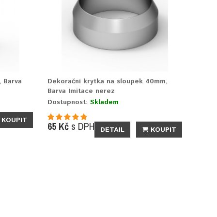
, Barva
Dekorační krytka na sloupek 40mm,
Barva Imitace nerez
Dostupnost:
Skladem
KOUPIT
65 Kč
s DPH
DETAIL
KOUPIT