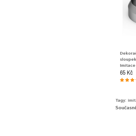
Dekorač
sloupe
Imitace
65 Kč
Tagy:
imi
Současně