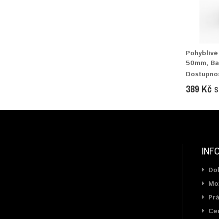
Pohyblivé
50mm, Bar
Dostupno
389 Kč
s
INF
Do
Mož
Prá
Cer