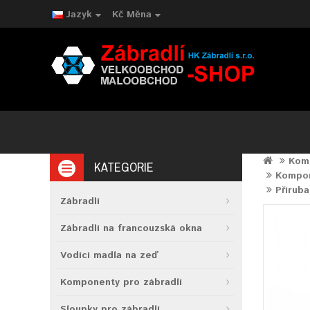
Jazyk
Kč
Měna
Komp
KATEGORIE
Kompone
Přírub
Zábradlí
Zábradlí na francouzská okna
Vodící madla na zeď
Komponenty pro zábradlí
Sloupky pro zábradlí