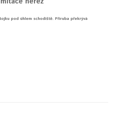
Imitace nerez
ojku pod úhlem schodiště. Příruba překrývá