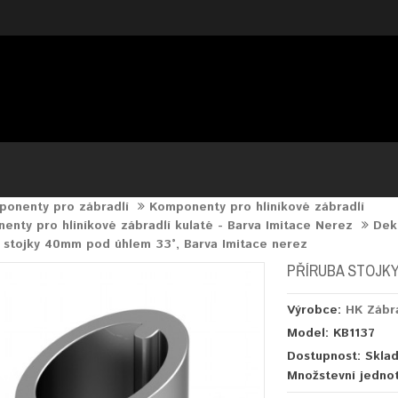
onenty pro zábradlí
Komponenty pro hliníkové zábradlí
nty pro hliníkové zábradlí kulaté - Barva Imitace Nerez
Dek
a stojky 40mm pod úhlem 33°, Barva Imitace nerez
PŘÍRUBA STOJKY
Výrobce:
HK Zábr
Model: KB1137
Dostupnost: Skla
Množstevní jedno