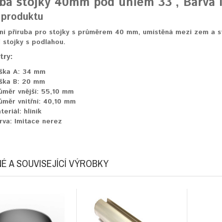
uba stojky 40mm pod úhlem 33°, Barva 
 produktu
í příruba pro stojky s průměrem 40 mm, umístěná mezi zem a st
 stojky s podlahou.
try:
ška A:
34 mm
ška B:
20 mm
ůměr vnější:
55,10 mm
ůměr vnitřní:
40,10 mm
teriál:
hliník
rva:
Imitace nerez
É A SOUVISEJÍCÍ VÝROBKY