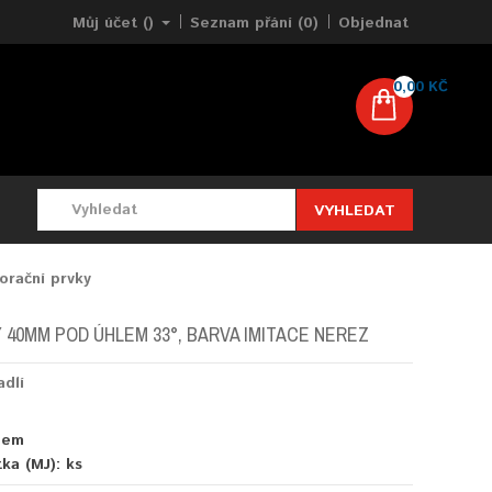
Můj účet ()
Seznam přání (0)
Objednat
0,00 KČ
VYHLEDAT
orační prvky
 40MM POD ÚHLEM 33°, BARVA IMITACE NEREZ
adlí
dem
tka (MJ):
ks