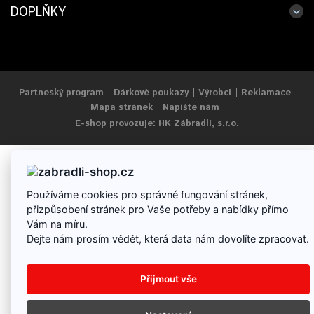
DOPLŇKY
Partneský program
Dárkové poukazy
Výrobci
Reklamace
Mapa stránek
Napište nám
E-shop provozuje: HK Zábradlí, s.r.o.
Používáme cookies pro správné fungování stránek,
přizpůsobení stránek pro Vaše potřeby a nabídky přímo
Vám na míru.
Dejte nám prosím vědět, která data nám dovolíte zpracovat.
Přijmout vše