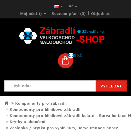
Kč
Můj účet ()
Seznam přání (0)
Objednat
0,00 KČ
VYHLEDAT
Komponenty pro zábradlí
Komponenty pro hliníkové zábradlí
Komponenty pro hliníkové zábradlí kulaté - Barva Imitace 
Krytky a ukončení
Záslepka / Krytka pro výplň 16m, Barva Imitace nerez