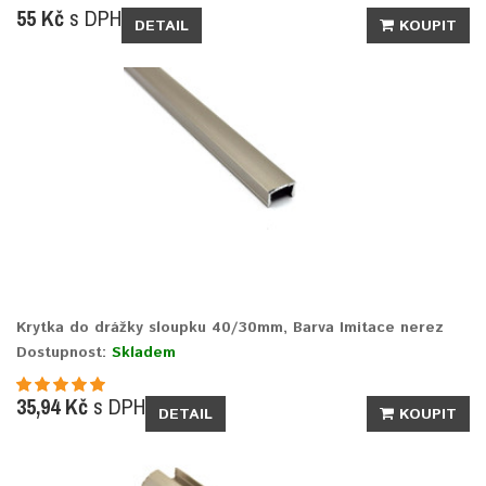
55 Kč
s DPH
DETAIL
KOUPIT
Krytka do drážky sloupku 40/30mm, Barva Imitace nerez
Dostupnost:
Skladem
35,94 Kč
s DPH
DETAIL
KOUPIT