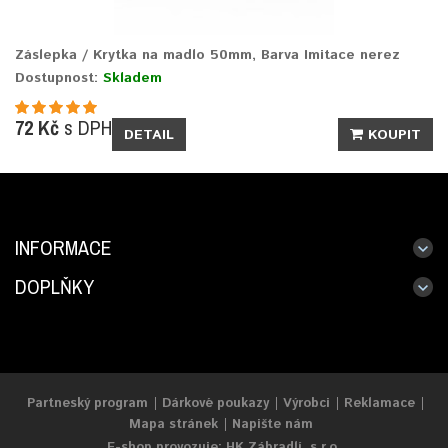
Záslepka / Krytka na madlo 50mm, Barva Imitace nerez
Dostupnost:
Skladem
72 Kč
s DPH
DETAIL
KOUPIT
INFORMACE
DOPLŇKY
Partneský program
Dárkové poukazy
Výrobci
Reklamace
Mapa stránek
Napište nám
E-shop provozuje: HK Zábradlí, s.r.o.