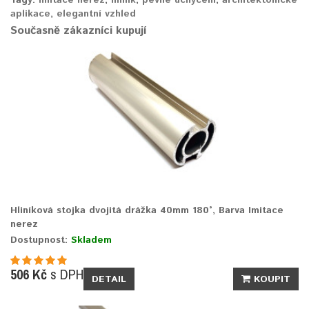
aplikace
,
elegantní vzhled
Současně zákazníci kupují
Hliníková stojka dvojitá drážka 40mm 180°, Barva Imitace
nerez
Dostupnost:
Skladem
506 Kč
s DPH
DETAIL
KOUPIT