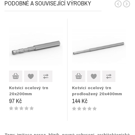
PODOBNÉ A SOUVISEJÍCÍ VÝROBKY
Kotvící ocelový trn
Kotvící ocelový trn
20x200mm
prodloužený 20x400mm
97 Kč
144 Kč
Tagy:
imitace nerez
,
hliník
,
pevné uchycení
,
architektonické