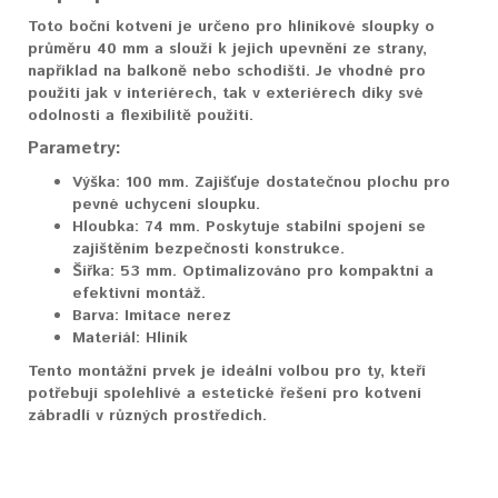
Toto boční kotvení je určeno pro hliníkové sloupky o
průměru 40 mm a slouží k jejich upevnění ze strany,
například na balkoně nebo schodišti. Je vhodné pro
použití jak v interiérech, tak v exteriérech díky své
odolnosti a flexibilitě použití.
Parametry:
Výška:
100 mm. Zajišťuje dostatečnou plochu pro
pevné uchycení sloupku.
Hloubka:
74 mm. Poskytuje stabilní spojení se
zajištěním bezpečnosti konstrukce.
Šířka:
53 mm. Optimalizováno pro kompaktní a
efektivní montáž.
Barva:
Imitace nerez
Materiál:
Hliník
Tento montážní prvek je ideální volbou pro ty, kteří
potřebují spolehlivé a estetické řešení pro kotvení
zábradlí v různých prostředích.