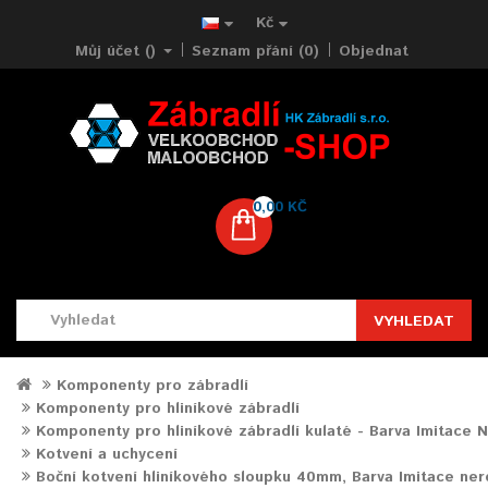
Kč
Můj účet ()
Seznam přání (0)
Objednat
0,00 KČ
VYHLEDAT
Komponenty pro zábradlí
Komponenty pro hliníkové zábradlí
Komponenty pro hliníkové zábradlí kulaté - Barva Imitace 
Kotvení a uchycení
Boční kotvení hliníkového sloupku 40mm, Barva Imitace ner