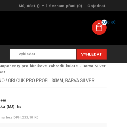
Můj účet ()
Seznam přání (0)
Objednat
0,00 KČ
VYHLEDAT
mponenty pro hliníkové zábradlí kulaté - Barva Silver
ver
NO / OBLOUK PRO PROFIL 30MM, BARVA SILVER
dem
tka (MJ):
ks
ena bez DPH:
233,10 Kč