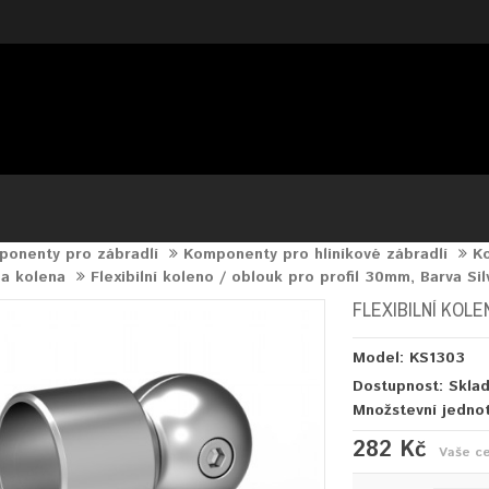
onenty pro zábradlí
Komponenty pro hliníkové zábradlí
Ko
 a kolena
Flexibilní koleno / oblouk pro profil 30mm, Barva Sil
FLEXIBILNÍ KOLE
Model: KS1303
Dostupnost: Skla
Množstevní jedno
282 Kč
Vaše c