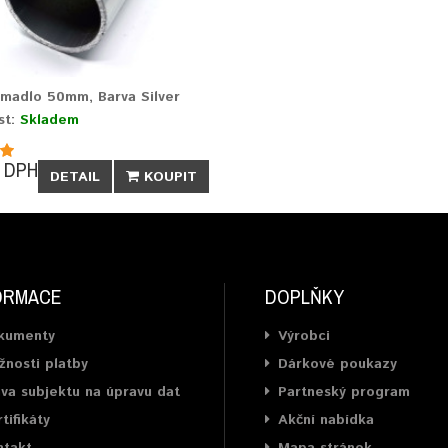
 madlo 50mm, Barva Silver
st:
Skladem
 DPH
DETAIL
KOUPIT
ORMACE
DOPLŇKY
kumenty
Výrobci
nosti platby
Dárkové poukazy
va subjektu na úpravu dat
Partneský program
tifikáty
Akční nabídka