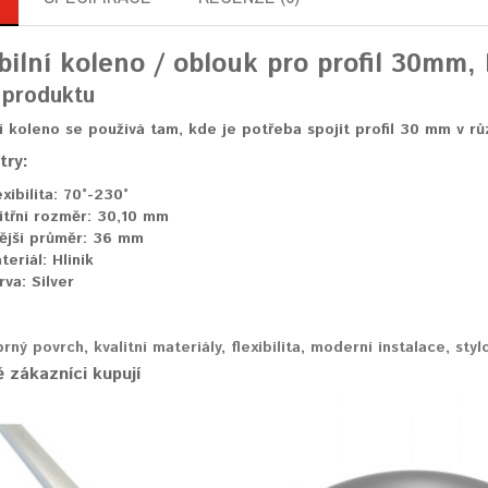
bilní koleno / oblouk pro profil 30mm, 
 produktu
ní koleno se používá tam, kde je potřeba spojit profil 30 mm v rů
try:
xibilita:
70°-230°
itřní rozměr:
30,10 mm
ější průměr:
36 mm
teriál:
Hliník
rva:
Silver
íbrný povrch
,
kvalitní materiály
,
flexibilita
,
moderní instalace
,
styl
 zákazníci kupují