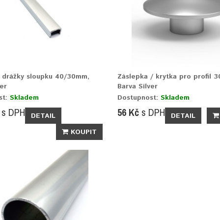
 drážky sloupku 40/30mm,
Záslepka / krytka pro profil 
er
Barva Silver
st:
Skladem
Dostupnost:
Skladem
s DPH
56 Kč
s DPH
DETAIL
DETAIL
KOUPIT