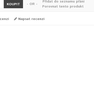
Přidat do seznamu přání
- OR -
KOUPIT
Porovnat tento produkt
cenzí
Napsat recenzi