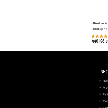
Hliníkové
Dostupno
446 Kč
s
INF
Do
Mož
Prá
Cer