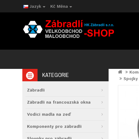
Jazyk
Kč
Měna
Komp
KATEGORIE
Spojky
Zábradlí
Zábradlí na francouzská okna
Vodící madla na zeď
Komponenty pro zábradlí
Sloupky pro zábradlí