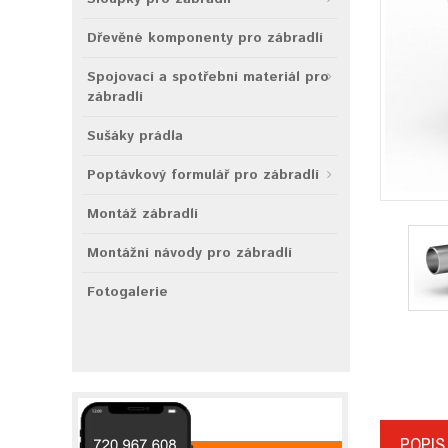
Dřevěné komponenty pro zábradlí
Spojovací a spotřební materiál pro
zábradlí
Sušáky prádla
Poptávkový formulář pro zábradlí
Montáž zábradlí
Montážní návody pro zábradlí
Fotogalerie
POPIS