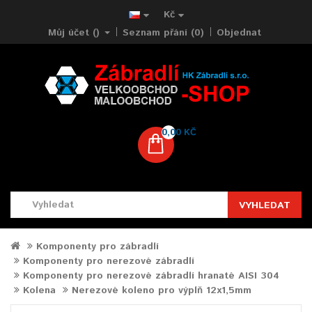
Kč
Můj účet ()
Seznam přání (0)
Objednat
0,00 KČ
VYHLEDAT
Komponenty pro zábradlí
Komponenty pro nerezové zábradlí
Komponenty pro nerezové zábradlí hranaté AISI 304
Kolena
Nerezové koleno pro výplň 12x1,5mm