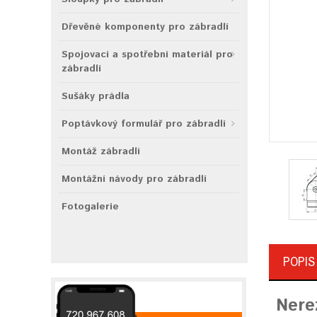
Dřevěné komponenty pro zábradlí
Spojovací a spotřební materiál pro
zábradlí
Sušáky prádla
Poptávkový formulář pro zábradlí
Montáž zábradlí
Montážní návody pro zábradlí
Fotogalerie
POPIS
Nere