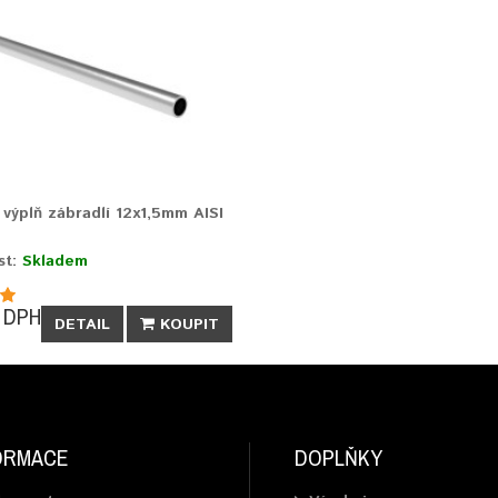
výplň zábradlí 12x1,5mm AISI
st:
Skladem
 DPH
DETAIL
KOUPIT
ORMACE
DOPLŇKY