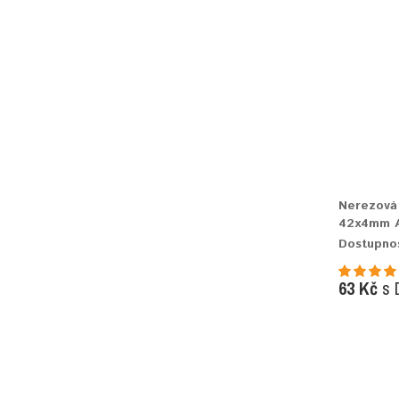
Nerezová 
42x4mm A
Dostupno
63 Kč
s 