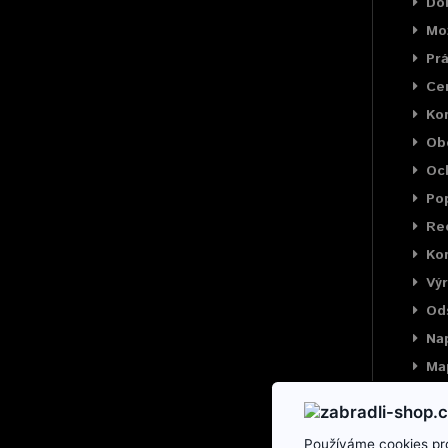
Do
Mož
Prá
Cer
Ko
Ob
Oc
Pop
Rec
Kon
Výr
Od
Na
Ma
Používáme cookies pro