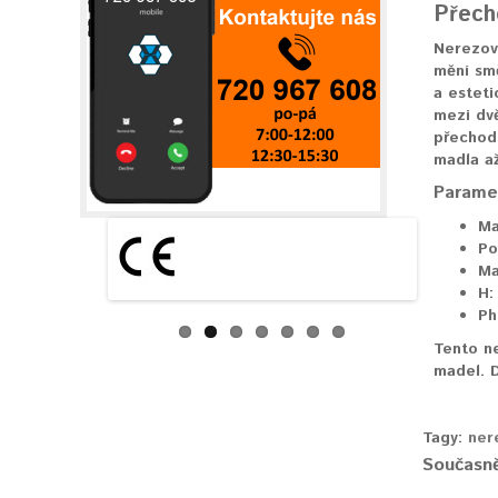
Přech
Nerezov
mění smě
a esteti
mezi dvě
přechodu
madla a
Paramet
Ma
Po
Ma
H:
Ph
Tento ne
madel. D
Tagy:
ner
Současně