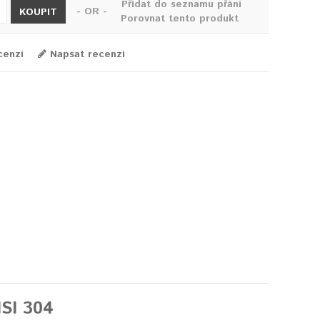
Přidat do seznamu přání
- OR -
KOUPIT
Porovnat tento produkt
cenzí
Napsat recenzi
SI 304