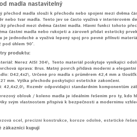
od madla nastavitelný
ý přechod madla slouží k přechodu nebo spojení mezi dvěma čás
r nebo tvar madla. Tento jev se často využívá v interiérovém des
cký přechod mezi dvěma částmi madla. Hlavní funkcí tohoto přec
ma částmi madla nebo rukojeti a zároveň přidat estetický prve
 je jednoduché a využívá lepený spoj pro pevné přilnutí materi
ž pod úhlem 90°.
ry produktu:
teriál:
Nerez AISI 304\. Tento materiál poskytuje vynikající odoln
vrchová úprava:
Brus. Matný povrch přidává moderní a elegantní 
dlo:
D42,4x2\. Určené pro madla s průměrem 42,4 mm a tloušťk
27 mm. Výška přechodu poskytující estetické zakončení.
i:
42,4x2,0\. Rozměr odpovídající standardním komponentům záb
rezový oblouk / koleno madla je ideálním řešením pro ty, kdo hl
íky svým vlastnostem přispívá k bezpečnosti a modernímu vzhle
ezová ocel
,
precizní konstrukce
,
koroze odolné
,
estetické řešen
 zákazníci kupují