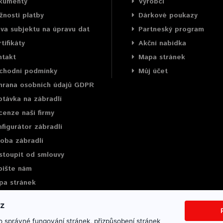
kumenty
Výrobci
nosti platby
Dárkové poukazy
va subjektu na úpravu dat
Partneský program
tifikáty
Akční nabídka
ntakt
Mapa stránek
chodní podmínky
Můj účet
hrana osobních údajů GDPR
távka na zábradlí
enze naší firmy
figurátor zábradlí
oba zábradlí
stoupit od smlouvy
pište nám
pa stránek
 správné fungování stránek, přizpůsobení stránek