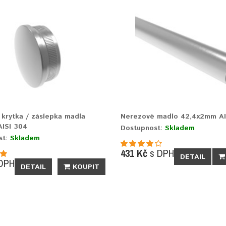
krytka / záslepka madla
Nerezové madlo 42,4x2mm AI
ISI 304
Dostupnost:
Skladem
st:
Skladem
431 Kč
s DPH
DETAIL
DPH
DETAIL
KOUPIT