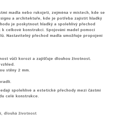
tmi madla nebo rukojeti, zejména v místech, kde se
ignu a architektuře, kde je potřeba zajistit hladký
hodu je poskytnout hladký a spolehlivý přechod
k k celkové konstrukci. Spojování madel pomocí
álů. Nastavitelný přechod madla umožňuje propojení
ost vůči korozi a zajišťuje dlouhou životnost.
vzhled.
ou stěny 2 mm.
radlí.
edají spolehlivé a estetické přechody mezi částmi
du celé konstrukce.
í
,
dlouhá životnost