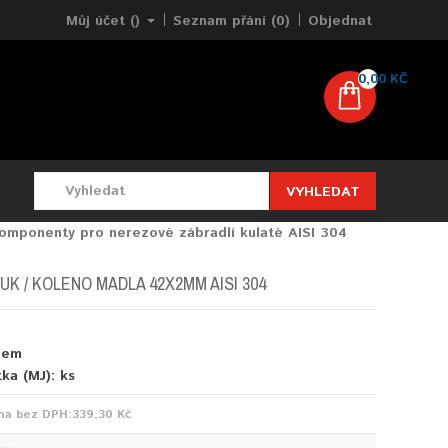
Můj účet ()
Seznam přání (0)
Objednat
0,00 KČ
VYHLEDAT
omponenty pro nerezové zábradlí kulaté AISI 304
K / KOLENO MADLA 42X2MM AISI 304
dem
tka (MJ):
ks
na bez DPH:
339,30 Kč