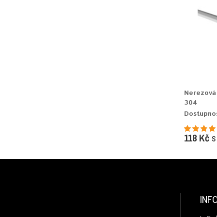
Nerezová 
304
Dostupno
118 Kč
s
INF