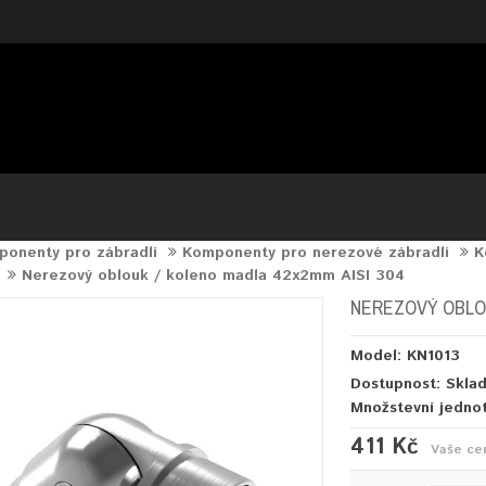
onenty pro zábradlí
Komponenty pro nerezové zábradlí
K
Nerezový oblouk / koleno madla 42x2mm AISI 304
NEREZOVÝ OBLOU
Model: KN1013
Dostupnost: Skla
Množstevní jedno
411 Kč
Vaše ce