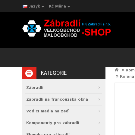
Jazyk
Kč
Měna
Komp
KATEGORIE
Kolena
Zábradlí
Zábradlí na francouzská okna
Vodící madla na zeď
Komponenty pro zábradlí
Sloupky pro zábradlí