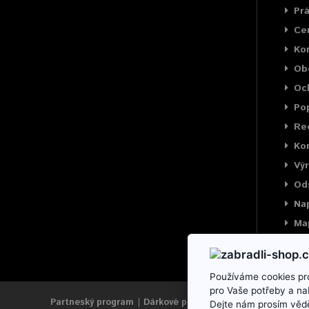
Prá
Cer
Ko
Ob
Oc
Pop
Rec
Kon
Výr
Od
Na
Ma
Používáme cookies pro
pro Vaše potřeby a na
Partneský program
Dárkové poukazy
Výrobci
Reklama
Dejte nám prosím vědě