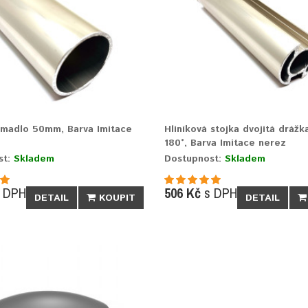
 madlo 50mm, Barva Imitace
Hliníková stojka dvojitá dráž
180°, Barva Imitace nerez
st:
Skladem
Dostupnost:
Skladem
 DPH
506 Kč
s DPH
DETAIL
KOUPIT
DETAIL