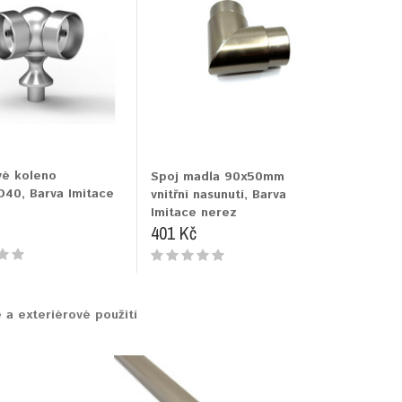
vé koleno
Spoj madla 90x50mm
40, Barva Imitace
vnitřní nasunutí, Barva
Imitace nerez
401 Kč
é a exteriérové použití