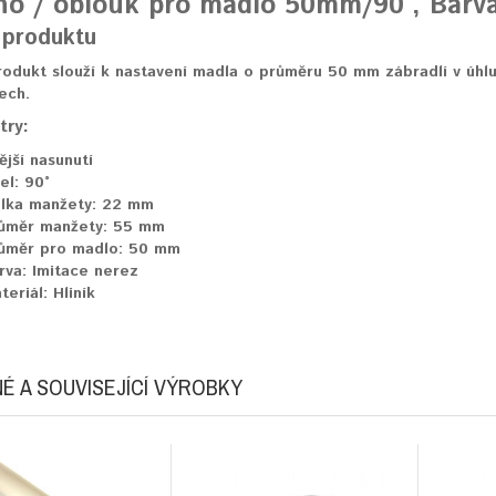
no / oblouk pro madlo 50mm/90°, Barva
 produktu
odukt slouží k nastavení madla o průměru 50 mm zábradlí v úhlu 9
ech.
try:
ější nasunutí
el:
90°
lka manžety:
22 mm
ůměr manžety:
55 mm
ůměr pro madlo:
50 mm
rva:
Imitace nerez
teriál:
Hliník
É A SOUVISEJÍCÍ VÝROBKY