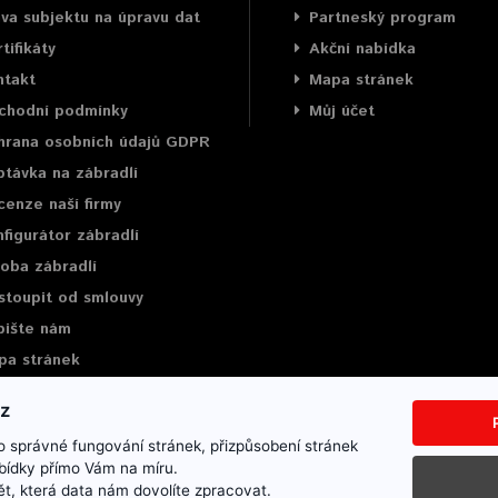
va subjektu na úpravu dat
Partneský program
tifikáty
Akční nabídka
ntakt
Mapa stránek
chodní podmínky
Můj účet
hrana osobních údajů GDPR
távka na zábradlí
enze naší firmy
figurátor zábradlí
oba zábradlí
stoupit od smlouvy
pište nám
pa stránek
 správné fungování stránek, přizpůsobení stránek
bídky přímo Vám na míru.
ce
Mapa stránek
Napište nám
t, která data nám dovolíte zpracovat.