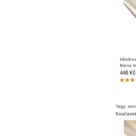
Hliník
Barva I
446 Kč
Tagy:
imi
Současně