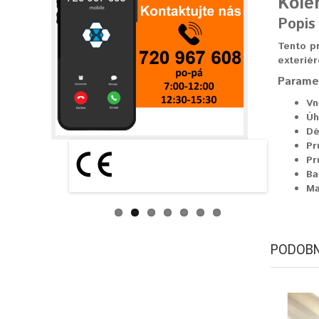
Kole
Popis
Tento pr
exteriér
Parame
Vn
Úh
Dé
Pr
Pr
Ba
Ma
PODOBN