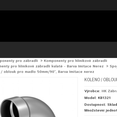
onenty pro zábradlí
Komponenty pro hliníkové zábradlí
nty pro hliníkové zábradlí kulaté - Barva Imitace Nerez
Spo
 / oblouk pro madlo 50mm/90°, Barva Imitace nerez
KOLENO / OBLOU
Výrobce:
HK Zábr
Model: KB1321
Dostupnost: Skla
Množstevní jedno