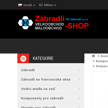
Jazyk
Kč
Měna
Komp
KATEGORIE
Kompone
Koleno
Zábradlí
Zábradlí na francouzská okna
Vodící madla na zeď
Komponenty pro zábradlí
Sloupky pro zábradlí