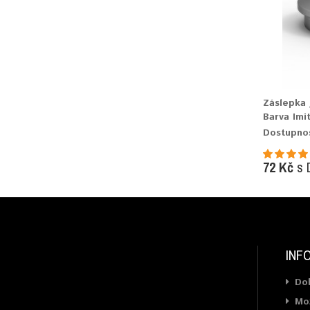
Záslepka 
Barva Imi
Dostupno
72 Kč
s 
INF
Do
Mož