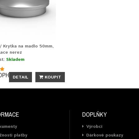
/ Krytka na madlo 50mm,
tace nerez
st:
Skladem
DPH
DETAIL
KOUPIT
ORMACE
DOPLŇKY
kumenty
Výrobci
nosti platby
Dárkové poukazy