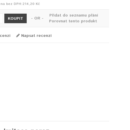
ena bez DPH:
214,20 Kč
Přidat do seznamu přání
- OR -
KOUPIT
Porovnat tento produkt
cenzí
Napsat recenzi