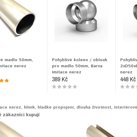
ové madlo 50mm,
Pohyblivé koleno / oblouk
Pohybli
mitace nerez
pro madlo 50mm, Barva
2xD50xD
Imitace nerez
nerez
389 Kč
448 Kč
tace nerez
,
hliník
,
hladké propojení
,
dlouhá životnost
,
interiérov
 zákazníci kupují