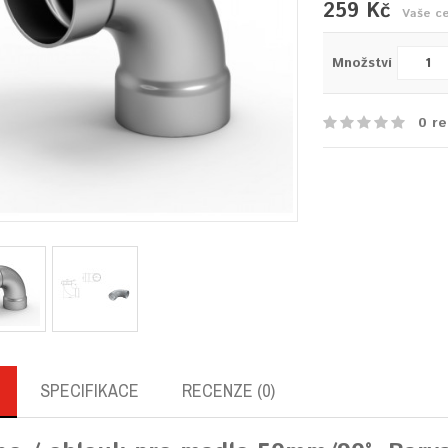
259 Kč
Vaše c
Množství
0 re
SPECIFIKACE
RECENZE (0)