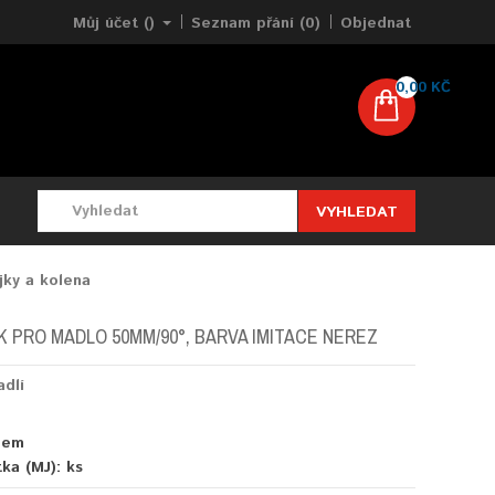
Můj účet ()
Seznam přání (0)
Objednat
0,00 KČ
VYHLEDAT
jky a kolena
K PRO MADLO 50MM/90°, BARVA IMITACE NEREZ
adlí
dem
tka (MJ):
ks