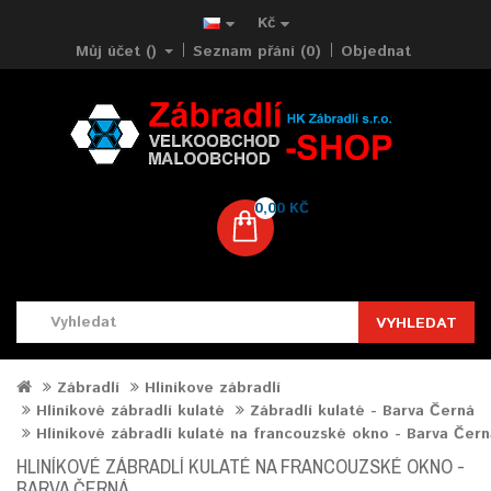
Kč
Můj účet ()
Seznam přání (0)
Objednat
0,00 KČ
VYHLEDAT
Zábradlí
Hliníkove zábradlí
Hliníkové zábradlí kulaté
Zábradlí kulaté - Barva Černá
Hliníkové zábradlí kulaté na francouzské okno - Barva Čern
HLINÍKOVÉ ZÁBRADLÍ KULATÉ NA FRANCOUZSKÉ OKNO -
BARVA ČERNÁ