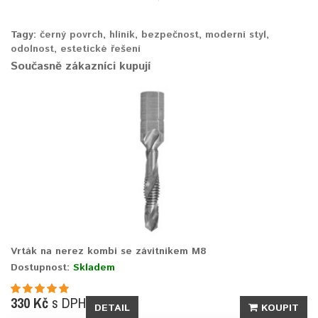
Tagy:
černý povrch
,
hliník
,
bezpečnost
,
moderní styl
,
odolnost
,
estetické řešení
Současně zákazníci kupují
Vrták na nerez kombi se závitníkem M8
Dostupnost:
Skladem
330 Kč
s DPH
DETAIL
KOUPIT