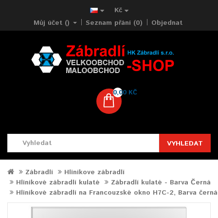
Kč
Můj účet ()
Seznam přání (0)
Objednat
0,00 KČ
VYHLEDAT
Zábradlí
Hliníkove zábradlí
Hliníkové zábradlí kulaté
Zábradlí kulaté - Barva Černá
Hliníkové zábradlí na Francouzské okno H7C-2, Barva černá