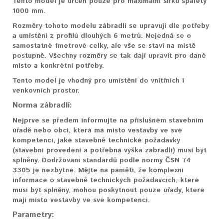
Tento model je určen pouze pro maximální šířku špalety
1000 mm.
Rozměry tohoto modelu zábradlí se upravují dle potřeby
a umístění z profilů dlouhých 6 metrů. Nejedná se o
samostatné 1metrové celky, ale vše se staví na místě
postupně. Všechny rozměry se tak dají upravit pro dané
místo a konkrétní potřeby.
Tento model je vhodný pro umístění do vnitřních i
venkovních prostor.
Norma zábradlí:
Nejprve se předem informujte na příslušném stavebním
úřadě nebo obci, která má místo vestavby ve své
kompetenci, jaké stavebně technické požadavky
(stavební provedení a potřebná výška zábradlí) musí být
splněny. Dodržování standardů podle normy ČSN 74
3305 je nezbytné. Mějte na paměti, že komplexní
informace o stavebně technických požadavcích, které
musí být splněny, mohou poskytnout pouze úřady, které
mají místo vestavby ve své kompetenci.
Parametry: