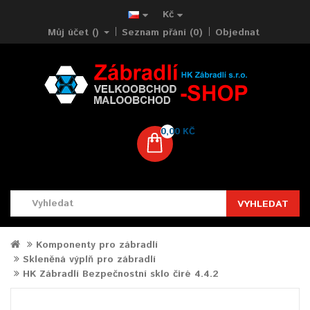
Kč
Můj účet ()
Seznam přání (0)
Objednat
0,00 KČ
VYHLEDAT
Komponenty pro zábradlí
Skleněná výplň pro zábradlí
HK Zábradlí Bezpečnostní sklo čiré 4.4.2