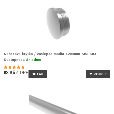
Nerezová krytka / záslepka madla 42x4mm AISI 304
Dostupnost:
Skladem
63 Kč
s DPH
DETAIL
KOUPIT