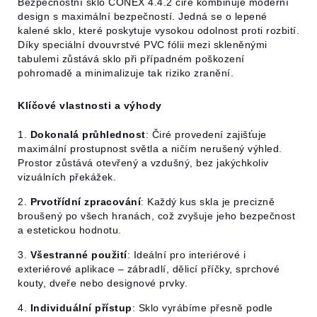
Bezpečnostní sklo CONEX 4.4.2 čiré kombinuje moderní
design s maximální bezpečností. Jedná se o lepené
kalené sklo, které poskytuje vysokou odolnost proti rozbití.
Díky speciální dvouvrstvé PVC fólii mezi skleněnými
tabulemi zůstává sklo při případném poškození
pohromadě a minimalizuje tak riziko zranění.
Klíčové vlastnosti a výhody
1.
Dokonalá průhlednost
: Čiré provedení zajišťuje
maximální prostupnost světla a ničím nerušený výhled.
Prostor zůstává otevřený a vzdušný, bez jakýchkoliv
vizuálních překážek.
2.
Prvotřídní zpracování
: Každý kus skla je precizně
broušený po všech hranách, což zvyšuje jeho bezpečnost
a estetickou hodnotu.
3.
Všestranné použití
: Ideální pro interiérové i
exteriérové aplikace – zábradlí, dělicí příčky, sprchové
kouty, dveře nebo designové prvky.
4.
Individuální přístup
: Sklo vyrábíme přesně podle