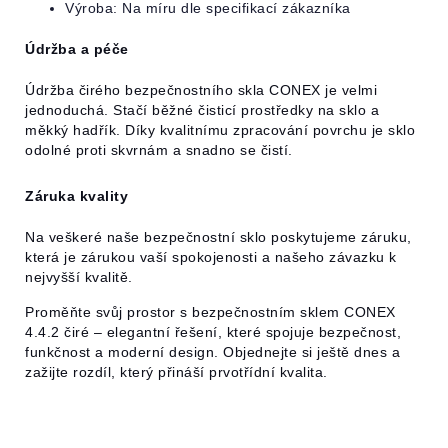
Výroba: Na míru dle specifikací zákazníka
Údržba a péče
Údržba čirého bezpečnostního skla CONEX je velmi
jednoduchá. Stačí běžné čisticí prostředky na sklo a
měkký hadřík. Díky kvalitnímu zpracování povrchu je sklo
odolné proti skvrnám a snadno se čistí.
Záruka kvality
Na veškeré naše bezpečnostní sklo poskytujeme záruku,
která je zárukou vaší spokojenosti a našeho závazku k
nejvyšší kvalitě.
Proměňte svůj prostor s bezpečnostním sklem CONEX
4.4.2 čiré – elegantní řešení, které spojuje bezpečnost,
funkčnost a moderní design. Objednejte si ještě dnes a
zažijte rozdíl, který přináší prvotřídní kvalita.