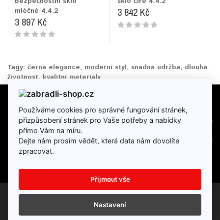
Bezpečnostní sklo
sklo čiré 4.4.2
3 842 Kč
mléčné 4.4.2
3 897 Kč
Tagy:
černá elegance
,
moderní styl
,
snadná údržba
,
dlouhá
životnost
,
kvalitní materiály
Používáme cookies pro správné fungování stránek,
INFORMACE
přizpůsobení stránek pro Vaše potřeby a nabídky
přímo Vám na míru.
DOPLŇKY
Dejte nám prosím vědět, která data nám dovolíte
zpracovat.
Přijmout vše
Partneský program
Dárkové poukazy
Výrobci
Reklamace
Nastavení
Mapa stránek
Napište nám
E-shop provozuje: HK Zábradlí, s.r.o.