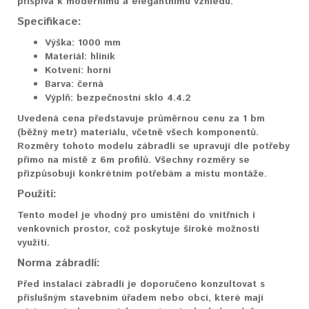
přispívá k modernímu a elegantnímu vzhledu.
Specifikace:
Výška:
1000 mm
Materiál:
hliník
Kotvení:
horní
Barva:
černá
Výplň:
bezpečnostní sklo 4.4.2
Uvedená cena představuje průměrnou cenu za 1 bm
(běžný metr) materiálu, včetně všech komponentů.
Rozměry tohoto modelu zábradlí se upravují dle potřeby
přímo na místě z 6m profilů. Všechny rozměry se
přizpůsobují konkrétním potřebám a místu montáže.
Použití:
Tento model je vhodný pro umístění do vnitřních i
venkovních prostor, což poskytuje široké možnosti
využití.
Norma zábradlí:
Před instalací zábradlí je doporučeno konzultovat s
příslušným stavebním úřadem nebo obcí, které mají