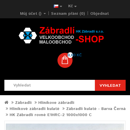
Kč
Můj účet ()
Seznam přání (0)
Objednat
0,00 KČ
VYHLEDAT
Zábradlí
Hliníkove zábradlí
Hliníkové zábradlí kulaté
Zábradlí kulaté - Barva Černá
HK Zábradlí rovné E1HRC-2 1000x1000 C