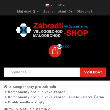
Kč
Můj účet ()
Seznam přání (0)
Objednat
0,00 KČ
VYHLEDAT
Komponenty pro zábradlí
Komponenty pro hliníkové zábradlí
Komponenty pro hliníkové zábradlí kulaté - Barva Černá
Profily madla a stojky
PROFILY MADLA A STOJKY