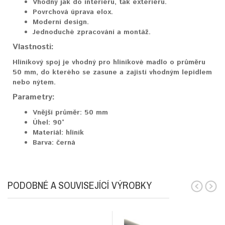
Vhodný jak do interiéru, tak exteriéru.
Povrchová úprava elox.
Moderní design.
Jednoduché zpracování a montáž.
Vlastnosti:
Hliníkový spoj je vhodný pro hliníkové madlo o průměru
50 mm, do kterého se zasune a zajistí vhodným lepidlem
nebo nýtem.
Parametry:
Vnější průměr:
50 mm
Úhel:
90°
Materiál:
hliník
Barva:
černá
PODOBNÉ A SOUVISEJÍCÍ VÝROBKY