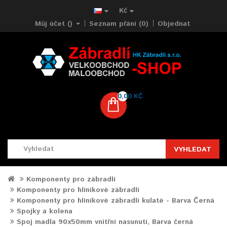
Kč
Můj účet ()
Seznam přání (0)
Objednat
0,00 KČ
VYHLEDAT
Komponenty pro zábradlí
Komponenty pro hliníkové zábradlí
Komponenty pro hliníkové zábradlí kulaté - Barva Černá
Spojky a kolena
Spoj madla 90x50mm vnitřní nasunutí, Barva černá