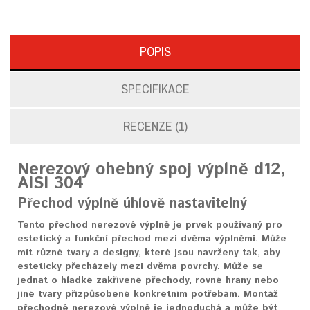
POPIS
SPECIFIKACE
RECENZE (1)
Nerezový ohebný spoj výplně d12,
AISI 304
Přechod výplně úhlově nastavitelný
Tento přechod nerezové výplně je prvek používaný pro
estetický a funkční přechod mezi dvěma výplněmi. Může
mít různé tvary a designy, které jsou navrženy tak, aby
esteticky přecházely mezi dvěma povrchy. Může se
jednat o hladké zakřivené přechody, rovné hrany nebo
jiné tvary přizpůsobené konkrétním potřebám. Montáž
přechodné nerezové výplně je jednoduchá a může být