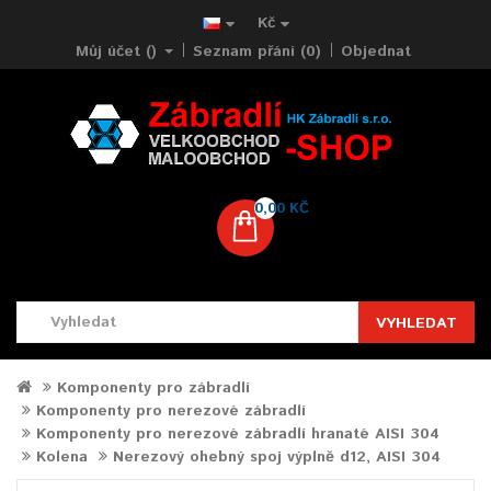
Kč
Můj účet ()
Seznam přání (0)
Objednat
0,00 KČ
VYHLEDAT
Komponenty pro zábradlí
Komponenty pro nerezové zábradlí
Komponenty pro nerezové zábradlí hranaté AISI 304
Kolena
Nerezový ohebný spoj výplně d12, AISI 304