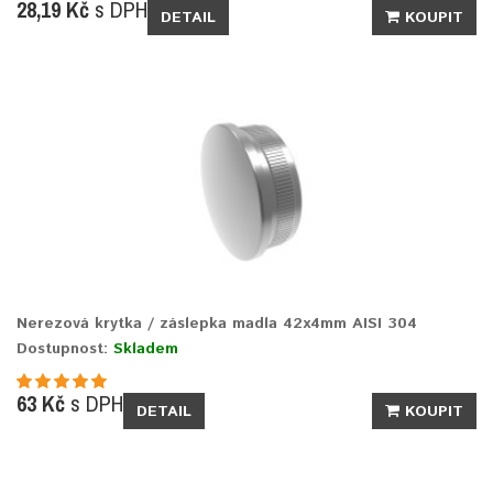
28,19 Kč
s DPH
DETAIL
KOUPIT
Nerezová krytka / záslepka madla 42x4mm AISI 304
Dostupnost:
Skladem
63 Kč
s DPH
DETAIL
KOUPIT