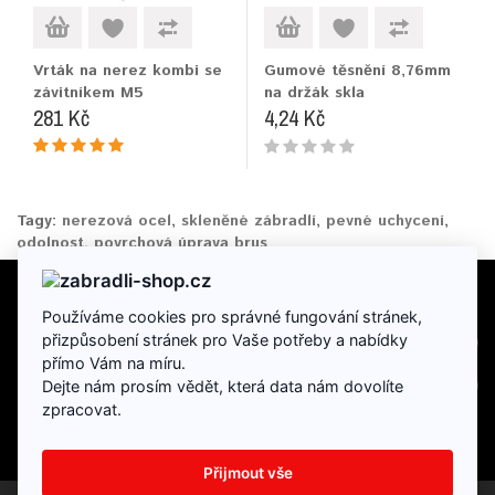
Vrták na nerez kombi se
Gumové těsnění 8,76mm
závitníkem M5
na držák skla
281 Kč
4,24 Kč
Tagy:
nerezová ocel
,
skleněné zábradlí
,
pevné uchycení
,
odolnost
,
povrchová úprava brus
Používáme cookies pro správné fungování stránek,
INFORMACE
přizpůsobení stránek pro Vaše potřeby a nabídky
přímo Vám na míru.
DOPLŇKY
Dejte nám prosím vědět, která data nám dovolíte
zpracovat.
Přijmout vše