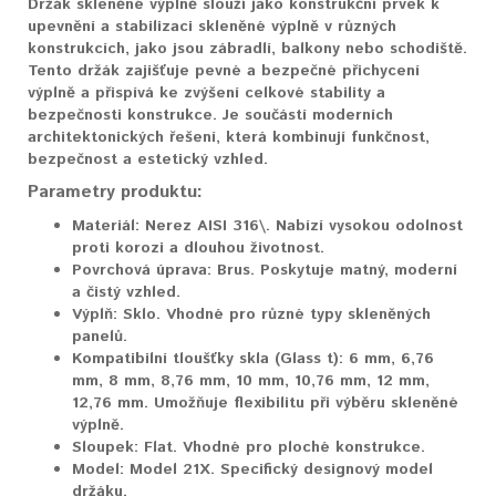
Držák skleněné výplně slouží jako konstrukční prvek k
upevnění a stabilizaci skleněné výplně v různých
konstrukcích, jako jsou zábradlí, balkony nebo schodiště.
Tento držák zajišťuje pevné a bezpečné přichycení
výplně a přispívá ke zvýšení celkové stability a
bezpečnosti konstrukce. Je součástí moderních
architektonických řešení, která kombinují funkčnost,
bezpečnost a estetický vzhled.
Parametry produktu:
Materiál:
Nerez AISI 316\. Nabízí vysokou odolnost
proti korozi a dlouhou životnost.
Povrchová úprava:
Brus. Poskytuje matný, moderní
a čistý vzhled.
Výplň:
Sklo. Vhodné pro různé typy skleněných
panelů.
Kompatibilní tloušťky skla (Glass t):
6 mm, 6,76
mm, 8 mm, 8,76 mm, 10 mm, 10,76 mm, 12 mm,
12,76 mm. Umožňuje flexibilitu při výběru skleněné
výplně.
Sloupek:
Flat. Vhodné pro ploché konstrukce.
Model:
Model 21X. Specifický designový model
držáku.