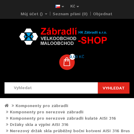
Kč
Můj účet ()
Seznam přání (0)
Objednat
0,00 KČ
VYHLEDAT
Komponenty pro zábradlí
Komponenty pro nerezové zábradlí
Komponenty pro nerezové zábradlí kulaté AISI 316
Držáky skla a výplní AISI 316
Nerezový držák skla průběžný boční kotvení AISI 316 Brus