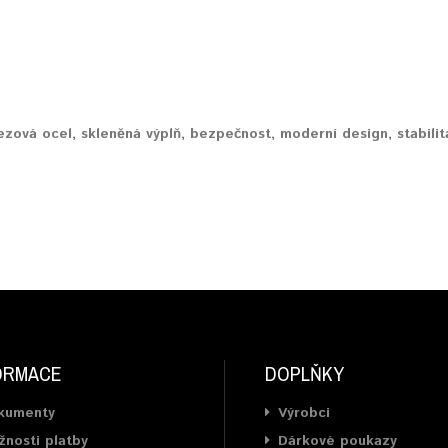
ezová ocel
,
skleněná výplň
,
bezpečnost
,
moderní design
,
stabilit
ORMACE
DOPLŇKY
kumenty
Výrobci
nosti platby
Dárkové poukazy