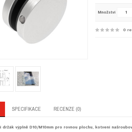
Množství
0 re
SPECIFIKACE
RECENZE (0)
í držák výplně D10/M10mm pro rovnou plochu, kotvení našroubov