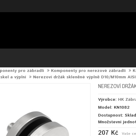
onenty pro zábradlí
Komponenty pro nerezové zábradlí
K
skel a výplní
Nerezoví držák skleněné výplně D10/M10mm AIS
NEREZOVÍ DRŽÁK
Výrobce:
HK Zábr
Model: KN1082
Dostupnost: Skla
Množstevní jedno
207 Kč
Vaše c