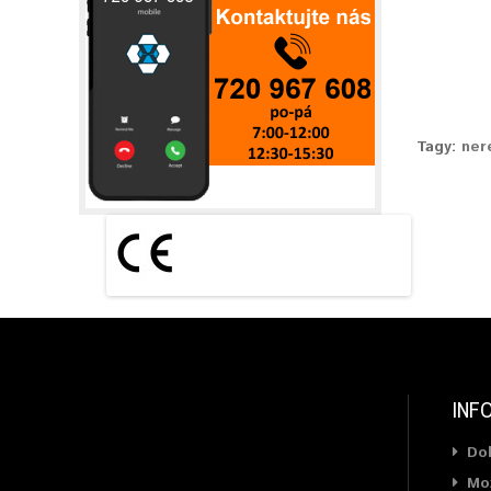
Tagy:
ner
INF
Do
Mož