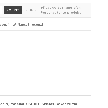
Přidat do seznamu přání
- OR -
KOUPIT
Porovnat tento produkt
cenzí
Napsat recenzi
áním, materiál AISI 304. Sklenění otvor 20mm.