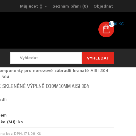
Můj účet ()
Seznam přání (0)
Objednat
0,00 KČ
VYHLEDAT
omponenty pro nerezové zábradlí hranaté AISI 304
I 304
 SKLENĚNÉ VÝPLNĚ D10/M10MM AISI 304
adlí
dem
tka (MJ):
ks
ena bez DPH:
171,00 Kč