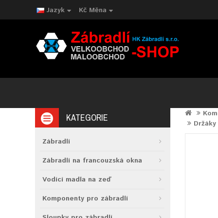
Jazyk
Kč
Měna
Komp
KATEGORIE
Držáky 
Zábradlí
Zábradlí na francouzská okna
Vodící madla na zeď
Komponenty pro zábradlí
Sloupky pro zábradlí