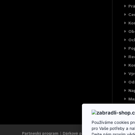
Prá
Cer
Ko
Ob
Oc
Pop
Rec
Kon
Výr
Od
Na
Ma
Používáme cookies pro
pro Vaše potřeby a na
Partneský program
Dárkové poukazy
Výrobci
Reklama
Dejte nám prosím vědě