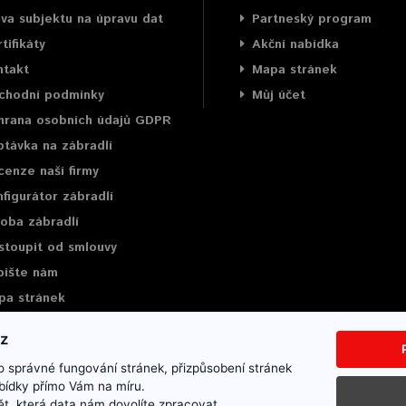
va subjektu na úpravu dat
Partneský program
tifikáty
Akční nabídka
ntakt
Mapa stránek
chodní podmínky
Můj účet
hrana osobních údajů GDPR
távka na zábradlí
enze naší firmy
figurátor zábradlí
oba zábradlí
stoupit od smlouvy
pište nám
pa stránek
 správné fungování stránek, přizpůsobení stránek
bídky přímo Vám na míru.
ce
Mapa stránek
Napište nám
t, která data nám dovolíte zpracovat.