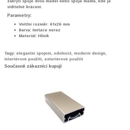
zakrytí spoje dvou madel nebo spoje madla, kde je
viditelné krácení.
Parametry:
Vnitřní rozměr:
61x26 mm
Barva:
Imitace nerez
Materiál:
Hliník
Tagy:
elegantní spojení
,
odolnost
,
moderní design
,
interiérové použití
,
exteriérové použití
Současně zákazníci kupují