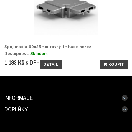
Spoj madla 60x25mm rovný, Imitace nerez
Dostupnost:
Skladem
1 183 Kč
s DPH
DETAIL
KOUPIT
INFORMACE
DOPLŇKY