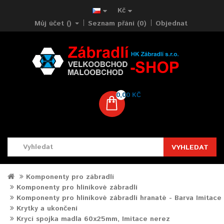
Kč
Můj účet ()
Seznam přání (0)
Objednat
0,00 KČ
VYHLEDAT
Komponenty pro zábradlí
Komponenty pro hliníkové zábradlí
Komponenty pro hliníkové zábradlí hranaté - Barva Imitace
Krytky a ukončení
Krycí spojka madla 60x25mm, Imitace nerez