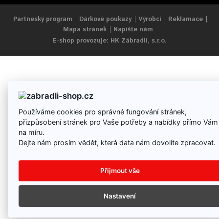
Partneský program
Dárkové poukazy
Výrobci
Reklamace
Mapa stránek
Napište nám
E-shop provozuje: HK Zábradlí, s.r.o.
Používáme cookies pro správné fungování stránek,
přizpůsobení stránek pro Vaše potřeby a nabídky přímo Vám
na míru.
Dejte nám prosím vědět, která data nám dovolíte zpracovat.
Přijmout vše
Nastavení