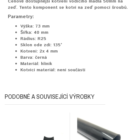
Cenově dostupnější kotvení vodícího madla 50mm na
zeď. Tento komponent se kotví na zeď pomocí šroubů.
Parametry:
Výška:
73 mm
Šířka:
40 mm
Rádius:
R25
Sklon ode zdi:
135°
Kotvení:
2x 4 mm
Barva:
černá
Materiál:
hliník
Kotvící materiál:
není součástí
PODOBNÉ A SOUVISEJÍCÍ VÝROBKY