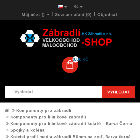
Kč
Můj účet ()
Seznam přání (0)
Objednat
0,00 KČ
VYHLEDAT
Komponenty pro zábradlí
Komponenty pro hliníkové zábradlí
Komponenty pro hliníkové zábradlí kulaté - Barva Černá
Spojky a kolena
Kotvící profil madla zábradlí 50mm na zeď, Barva černá