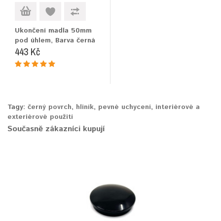
Ukončení madla 50mm
pod úhlem, Barva černá
443 Kč
Tagy:
černý povrch
,
hliník
,
pevné uchycení
,
interiérové a
exteriérové použití
Současně zákazníci kupují