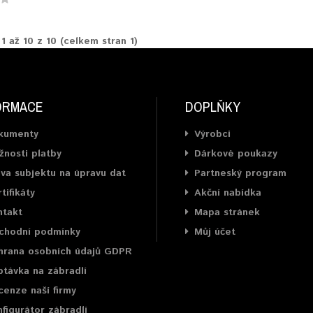
1 až 10 z 10 (celkem stran 1)
ORMACE
DOPLŇKY
kumenty
Výrobci
nosti platby
Dárkové poukazy
va subjektu na úpravu dat
Partneský program
tifikáty
Akční nabídka
ntakt
Mapa stránek
chodní podmínky
Můj účet
hrana osobních údajů GDPR
távka na zábradlí
enze naší firmy
figurátor zábradlí