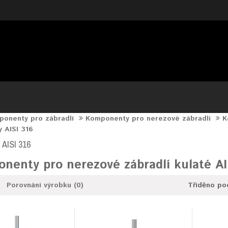
onenty pro zábradlí
Komponenty pro nerezové zábradlí
K
 AISI 316
AISI 316
nenty pro nerezové zábradlí kulaté AI
Porovnání výrobku (0)
Tříděno po