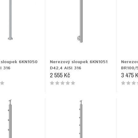
 sloupek 6KN1050
Nerezový sloupek 6KN1051
Nerezov
I 316
D42,4 AISI 316
BR100/
2 555 Kč
3 475 