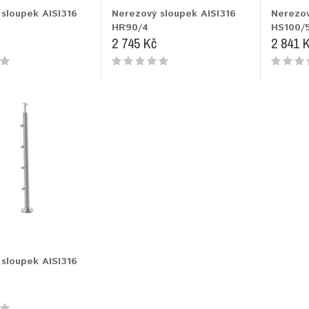
sloupek AISI316
Nerezový sloupek AISI316
Nerezov
HR90/4
HS100/
2 745 Kč
2 841 
sloupek AISI316