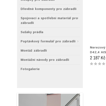
Dřevěné komponenty pro zábradlí
Spojovací a spotřební materiál pro
zábradlí
Sušáky prádla
Poptávkový formulář pro zábradlí
Nerezový
Montáž zábradlí
D42,4 AIS
2 187 Kč
Montážní návody pro zábradlí
Fotogalerie