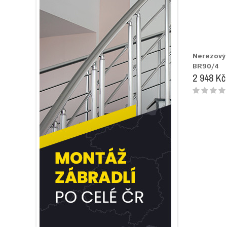
Nerezový 
BR90/4
2 948 Kč