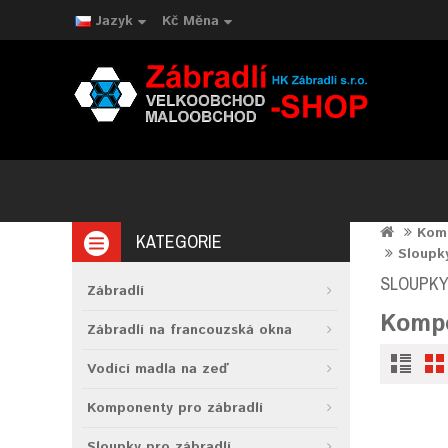
Jazyk
Kč
Měna
Komp
KATEGORIE
Sloupky
SLOUPKY 
Zábradlí
Kompo
Zábradlí na francouzská okna
Vodící madla na zeď
Komponenty pro zábradlí
Sloupky pro zábradlí