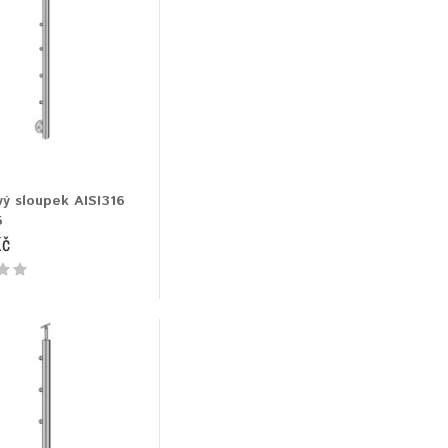
ý sloupek AISI316
5
Kč