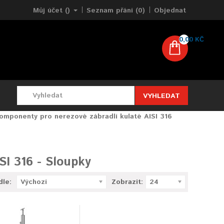
Můj účet ()
Seznam přání (0)
Objednat
0,00 KČ
VYHLEDAT
omponenty pro nerezové zábradlí kulaté AISI 316
SI 316 - Sloupky
dle:
Výchozí
Zobrazit:
24