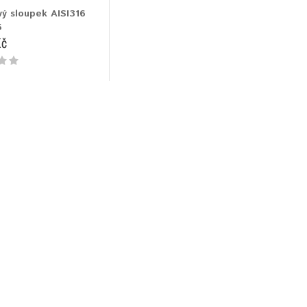
ý sloupek AISI316
5
Kč