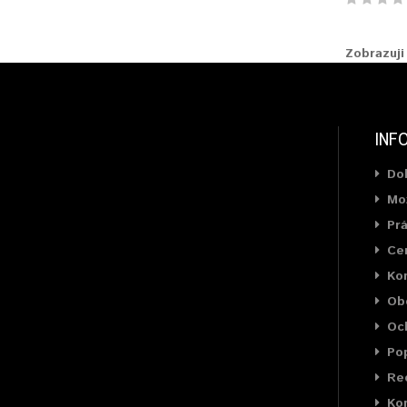
Zobrazuji 
INF
Do
Mož
Prá
Cer
Ko
Ob
Oc
Pop
Rec
Kon