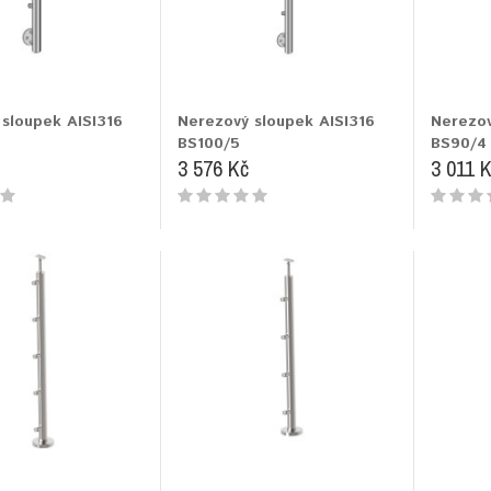
sloupek AISI316
Nerezový sloupek AISI316
Nerezov
BS100/5
BS90/4
3 576 Kč
3 011 