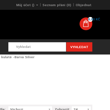
Můj účet ()
Seznam přání (0)
Objednat
0,00 KČ
VYHLEDAT
 kulaté -Barva Silver
dle:
Výchozí
Zobrazit:
24