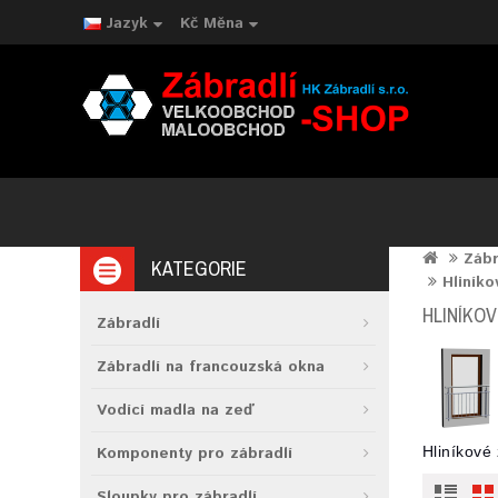
Jazyk
Kč
Měna
Zábr
KATEGORIE
Hliníko
HLINÍKO
Zábradlí
Zábradlí na francouzská okna
Vodící madla na zeď
Komponenty pro zábradlí
Hliníkové 
Sloupky pro zábradlí