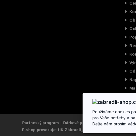
Cer
Ko
Ob
Oc
Pop
Rec
Kon
Výr
Od
Na
Ma
Používáme cookies pro
pro Vaše potřeby a na
Partneský program
Dárkové poukazy
Výrobci
Reklama
Dejte nám prosím vědě
E-shop provozuje: HK Zábradlí, s.r.o.