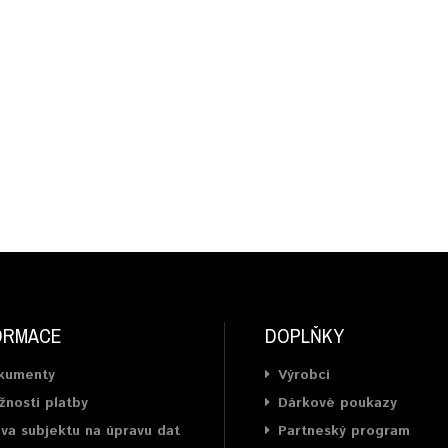
ORMACE
DOPLŇKY
kumenty
Výrobci
nosti platby
Dárkové poukazy
va subjektu na úpravu dat
Partneský program