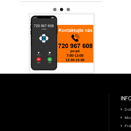
INF
Do
Mož
Prá