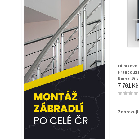
Hliníkové
Francouz
Barva Silv
7 761 Kč
Zobrazuji 