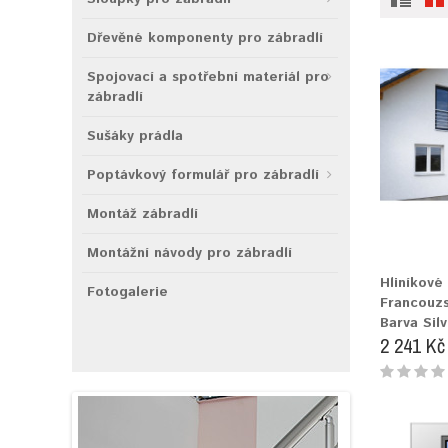
Dřevěné komponenty pro zábradlí
Spojovací a spotřební materiál pro
zábradlí
Sušáky prádla
Poptávkový formulář pro zábradlí
Montáž zábradlí
Montážní návody pro zábradlí
Hliníkové
Fotogalerie
Francouz
Barva Silv
2 241 Kč