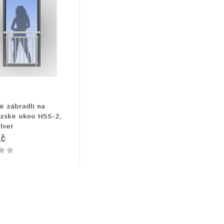
é zábradlí na
zské okno H5S-2,
lver
Kč