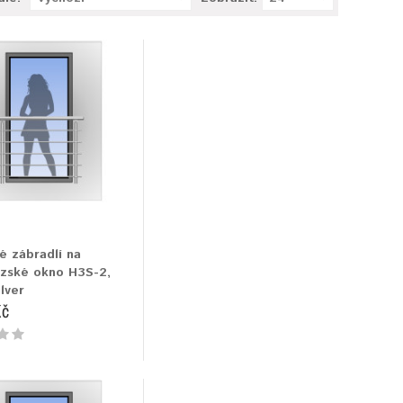
é zábradlí na
zské okno H3S-2,
lver
Kč