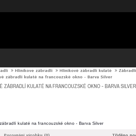
adlí
Hliníkove zábradlí
Hliníkové zábradlí kulaté
Zábradlí
vé zábradlí kulaté na francouzské okno - Barva Silver
VÉ ZÁBRADLÍ KULATÉ NA FRANCOUZSKÉ OKNO - BARVA SILVER
zábradlí kulaté na francouzské okno - Barva Silver
Porovnání výrobku (0)
Tříděno po