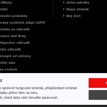
tifikáty
Akční nabídka
ntakt
Mapa stránek
chodní podmínky
Můj účet
hrana osobních údajů GDPR
távka na zábradlí
enze naší firmy
figurátor zábradlí
oba zábradlí
stoupit od smlouvy
pište nám
pa stránek
 správné fungování stránek, přizpůsobení stránek
bídky přímo Vám na míru.
ce
Mapa stránek
Napište nám
t, která data nám dovolíte zpracovat.