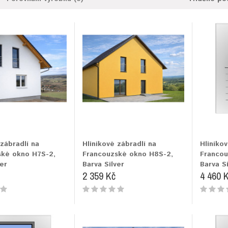
 zábradlí na
Hliníkové zábradlí na
Hliníkov
ské okno H7S-2,
Francouzské okno H8S-2,
Francou
er
Barva Silver
Barva Si
2 359 Kč
4 460 