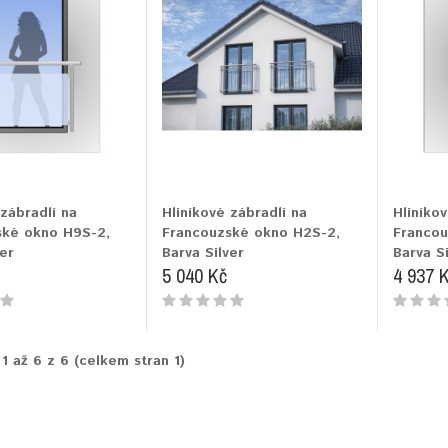
 zábradlí na
Hliníkové zábradlí na
Hliníkov
ské okno H9S-2,
Francouzské okno H2S-2,
Francou
er
Barva Silver
Barva Si
5 040 Kč
4 937 
1 až 6 z 6 (celkem stran 1)