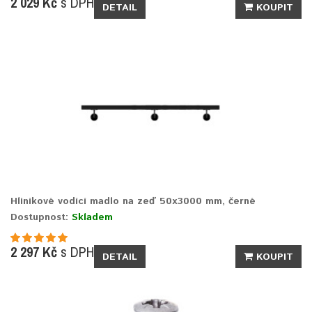
2 029 Kč
s DPH
DETAIL
KOUPIT
Hliníkové vodící madlo na zeď 50x3000 mm, černé
Dostupnost:
Skladem
2 297 Kč
s DPH
DETAIL
KOUPIT