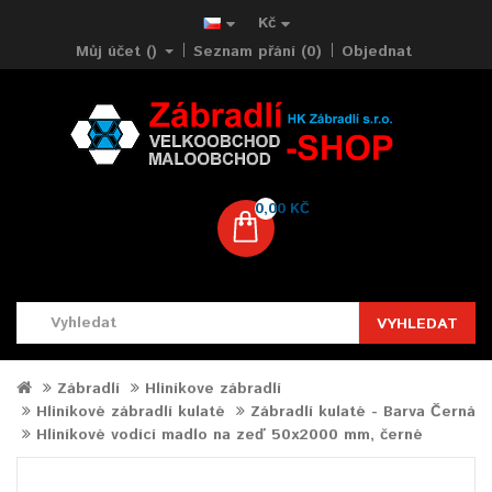
Kč
Můj účet ()
Seznam přání (0)
Objednat
0,00 KČ
VYHLEDAT
Zábradlí
Hliníkove zábradlí
Hliníkové zábradlí kulaté
Zábradlí kulaté - Barva Černá
Hliníkové vodící madlo na zeď 50x2000 mm, černé