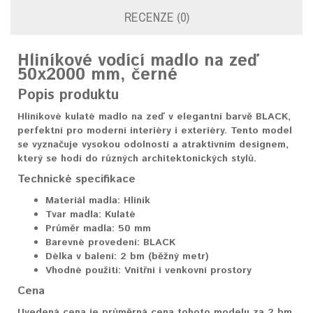
RECENZE (0)
Hliníkové
vodící madlo
na zeď
50x2000 mm, černé
Popis produktu
Hliníkové kulaté madlo na zeď v elegantní barvě BLACK,
perfektní pro moderní interiéry i exteriéry. Tento model
se vyznačuje vysokou odolností a atraktivním designem,
který se hodí do různých architektonických stylů.
Technické specifikace
Materiál madla:
Hliník
Tvar madla:
Kulaté
Průměr madla:
50 mm
Barevné provedení:
BLACK
Délka v balení:
2 bm (běžný metr)
Vhodné použití:
Vnitřní i venkovní prostory
Cena
Uvedená cena je průměrná cena tohoto modelu za 2 bm