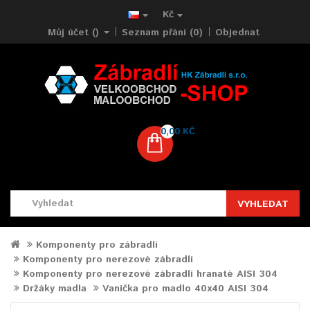
Kč
Můj účet ()
Seznam přání (0)
Objednat
0,00 KČ
VYHLEDAT
Komponenty pro zábradlí
Komponenty pro nerezové zábradlí
Komponenty pro nerezové zábradlí hranaté AISI 304
Držáky madla
Vanička pro madlo 40x40 AISI 304