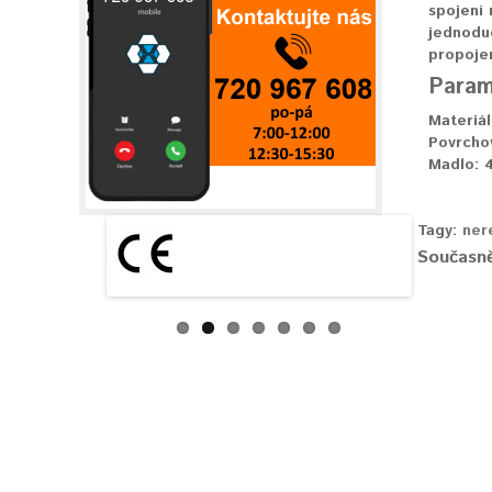
spojení
jednoduc
propoje
Param
Materiál
Povrcho
Madlo:
4
Tagy:
ner
Současně