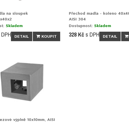
la na sloupek
Přechod madla - koleno 40x4
x40x2
AISI 304
st:
Skladem
Dostupnost:
Skladem
 DPH
328 Kč
s DPH
DETAIL
KOUPIT
DETAIL
ezové výplně 10x10mm, AISI