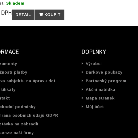
st:
Skladem
 DPH
DETAIL
KOUPIT
ORMACE
DOPLŇKY
kumenty
Výrobci
nosti platby
Dárkové poukazy
va subjektu na úpravu dat
Partneský program
tifikáty
Akční nabídka
ntakt
Mapa stránek
chodní podmínky
Můj účet
hrana osobních údajů GDPR
távka na zábradlí
enze naší firmy