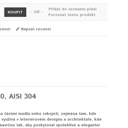
Přidat do seznamu přání
- OR -
KOUPIT
Porovnat tento produkt
cenzí
Napsat recenzi
0, AISI 304
a částmi madla nebo rukojeti, zejména tam, kde
využívá v interiérovém designu a architektuře, kde
navržen tak, aby poskytoval spolehlivé a elegantní