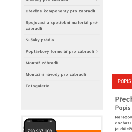
Dřevěné komponenty pro zábradlí
Spojovací a spotřební materiál pro
zábradlí
Sušáky prádla
Poptávkový formulář pro zábradlí
Montáž zábradlí
Montážní návody pro zábradlí
POPIS
Fotogalerie
Přec
Popis
Nerezov
dochází 
je důlež