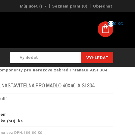
Můj účet ()
Seznam přání (0)
Objednat
0,00 KČ
VYHLEDAT
omponenty pro nerezové zábradlí hranaté AISI 304
NASTAVITELNÁ PRO MADLO 40X40, AISI 304
adlí
dem
tka (MJ):
ks
ena bez DPH:
469,60 Kč