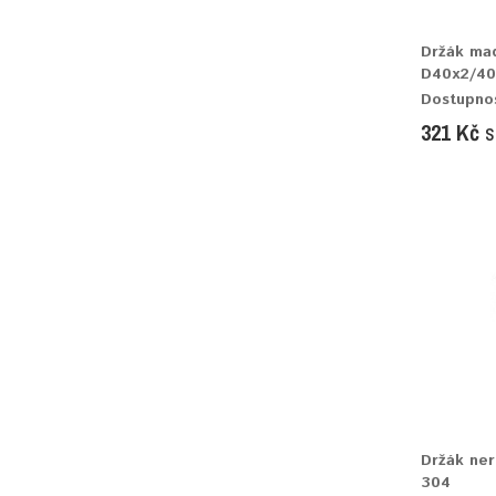
Držák mad
D40x2/40
Dostupno
321 Kč
s
Držák ner
304