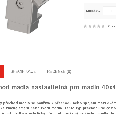
Množství
0 re
SPECIFIKACE
RECENZE (0)
hod madla nastavitelná pro madlo 40x4
ý přechod madla se používá k přechodu nebo spojení mezi dvěm
ke změně směru nebo tvaru madla. Tento typ přechodu se často 
ité mít hladký a estetický přechod mezi dvěma částmi madla. Je 