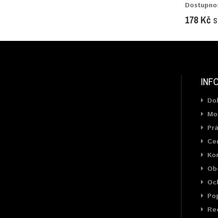
Dostupno
178 Kč
s
INF
Do
Mož
Prá
Cer
Ko
Ob
Oc
Pop
Rec