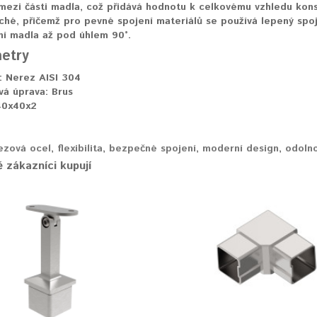
 mezi části madla, což přidává hodnotu k celkovému vzhledu kon
hé, přičemž pro pevné spojení materiálů se používá lepený spoj
ní madla až pod úhlem 90°.
etry
:
Nerez AISI 304
vá úprava:
Brus
0x40x2
ezová ocel
,
flexibilita
,
bezpečné spojení
,
moderní design
,
odoln
 zákazníci kupují