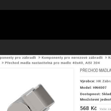
onenty pro zábradlí
Komponenty pro nerezové zábradlí
K
Přechod madla nastavitelná pro madlo 40x40, AISI 304
PŘECHOD MADLA 
Výrobce:
HK Zábr
Model: HN4007
Dostupnost: Skla
Množstevní jedno
568 Kč
Vaše c