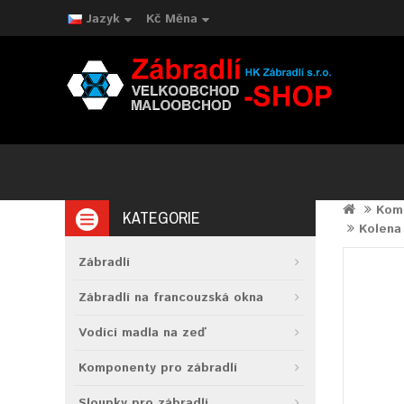
Jazyk
Kč
Měna
Komp
KATEGORIE
Kolena
Zábradlí
Zábradlí na francouzská okna
Vodící madla na zeď
Komponenty pro zábradlí
Sloupky pro zábradlí