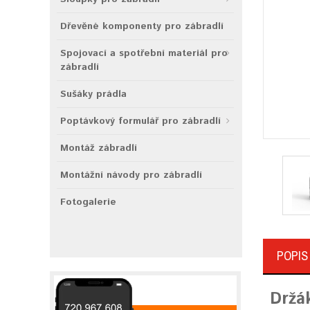
Dřevěné komponenty pro zábradlí
Spojovací a spotřební materiál pro
zábradlí
Sušáky prádla
Poptávkový formulář pro zábradlí
Montáž zábradlí
Montážní návody pro zábradlí
Fotogalerie
POPIS
Držá