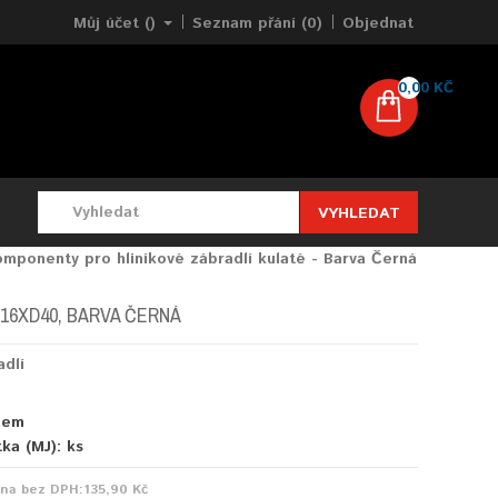
Můj účet ()
Seznam přání (0)
Objednat
0,00 KČ
VYHLEDAT
mponenty pro hliníkové zábradlí kulaté - Barva Černá
16XD40, BARVA ČERNÁ
adlí
dem
tka (MJ):
ks
ena bez DPH:
135,90 Kč