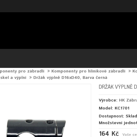
onenty pro zábradlí
Komponenty pro hliníkové zábradlí
Ko
skel a výplní
Držák výplně D16xD40, Barva černá
DRŽÁK VÝPLNĚ D
Výrobce:
HK Zábr
Model: KC1701
Dostupnost: Skla
Množstevní jedno
164 Kč
Vaše c