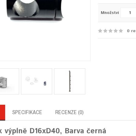
Množství
0 re
SPECIFIKACE
RECENZE (0)
k výplně D16xD40, Barva černá