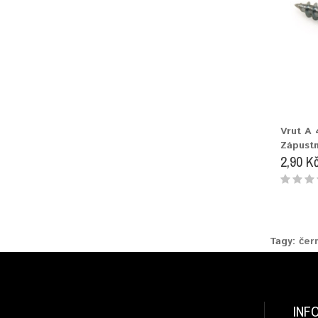
Vrut A
Zápustn
2,90 K
Tagy:
čer
INF