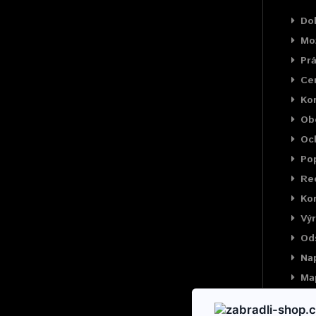
Do
Mož
Prá
Cer
Ko
Ob
Oc
Pop
Rec
Kon
Výr
Od
Na
Ma