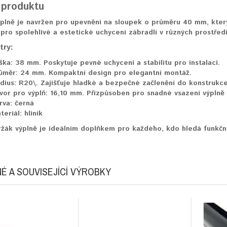
 produktu
plně je navržen pro upevnění na sloupek o průměru 40 mm, který
pro spolehlivé a estetické uchycení zábradlí v různých prostředí
try:
ška:
38 mm. Poskytuje pevné uchycení a stabilitu pro instalaci.
ůměr:
24 mm. Kompaktní design pro elegantní montáž.
dius:
R20\. Zajišťuje hladké a bezpečné začlenění do konstrukce
vor pro výplň:
16,10 mm. Přizpůsoben pro snadné vsazení výplně 
rva:
černá
teriál:
hliník
žák výplně je ideálním doplňkem pro každého, kdo hledá funkční 
É A SOUVISEJÍCÍ VÝROBKY