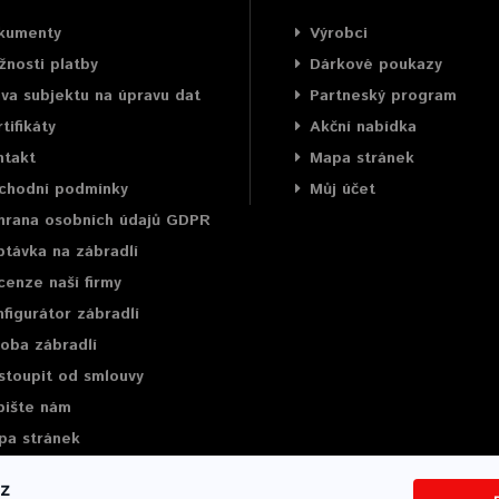
kumenty
Výrobci
nosti platby
Dárkové poukazy
va subjektu na úpravu dat
Partneský program
tifikáty
Akční nabídka
ntakt
Mapa stránek
chodní podmínky
Můj účet
hrana osobních údajů GDPR
távka na zábradlí
enze naší firmy
figurátor zábradlí
oba zábradlí
stoupit od smlouvy
pište nám
pa stránek