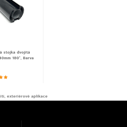
á stojka dvojitá
40mm 180°, Barva
ití
,
exteriérové aplikace