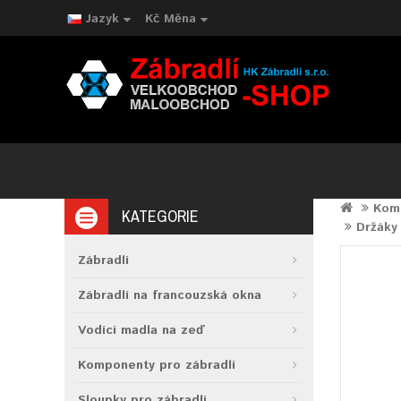
Jazyk
Kč
Měna
Komp
KATEGORIE
Držáky 
Zábradlí
Zábradlí na francouzská okna
Vodící madla na zeď
Komponenty pro zábradlí
Sloupky pro zábradlí