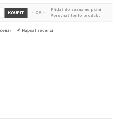
Přidat do seznamu přání
- OR -
KOUPIT
Porovnat tento produkt
cenzí
Napsat recenzi