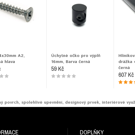
 4x30mm A2,
Úchytné očko pro výplň
Hliníkov
á hlava
16mm, Barva černá
drážka 
č
59 Kč
černá
607 Kč
ný povrch
,
spolehlivé upevnění
,
designový prvek
,
interiérové využ
ORMACE
DOPLŇKY