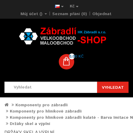
Kč
Můj účet ()
Seznam přání (0)
Objednat
0,00 KČ
VYHLEDAT
Komponenty pro zábradlí
Komponenty pro hliníkové zábradlí
Komponenty pro hliníkové zábradlí kulaté - Barva Imitace 
Držáky skel a výplní
DRŽÁKY SKEL A VÝPLNÍ