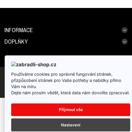
INFORMACE
DOPLŇKY
Používáme cookies pro správné fungování stránek,
Partneský program
Dárkové poukazy
Výrobci
Reklamace
přizpůsobení stránek pro Vaše potřeby a nabídky přímo
Mapa stránek
Napište nám
Vám na míru.
E-shop provozuje: HK Zábradlí, s.r.o.
Dejte nám prosím vědět, která data nám dovolíte zpracovat.
Přijmout vše
Nastavení