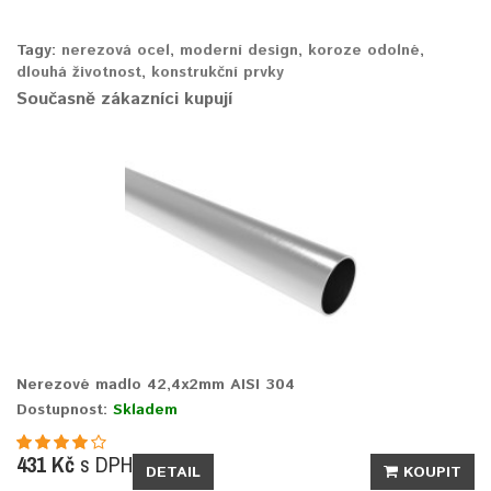
Tagy:
nerezová ocel
,
moderní design
,
koroze odolné
,
dlouhá životnost
,
konstrukční prvky
Současně zákazníci kupují
Nerezové madlo 42,4x2mm AISI 304
Dostupnost:
Skladem
431 Kč
s DPH
DETAIL
KOUPIT