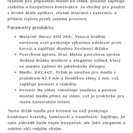
řešením pro připevnění madel ke stěně, přičemž zajišťuje
stabilitu a bezpečnost konstrukce. Je vhodný pro použití
v široké škále aplikací, včetně interiérů i exteriérů, a
přidává stylový prvek vašemu prostoru.
Parametry produktu:
Materiál:
Nerez AISI 304\. Vysoce kvalitní
nerezová ocel poskytuje výbornou odolnost proti
korozi a zajišťuje dlouhou životnost držáku.
Povrchová úprava:
Brus. Matná povrchová úprava
dodává držáku moderní a elegantní vzhled, který
se snadno začlení do jakéhokoliv designu.
Madlo:
D42,4x2\. Držák je navržen pro madla s
průměrem 42,4 mm a tloušťkou stěny 2 mm, což
zajišťuje pevnost a stabilitu.
Kotvení:
Na stěnu. Umožňuje snadnou a pevnou
montáž madla přímo na stěnu, což je praktické pro
různé konstrukční řešení.
Tento držák madla pro kotvení na zeď poskytuje
kombinaci estetiky, funkčnosti a trvanlivosti. Zajišťuje, že
vaše zábradlí bude nejen bezpečné, ale také elegantní a
odolné vůči vnějším vlivům.