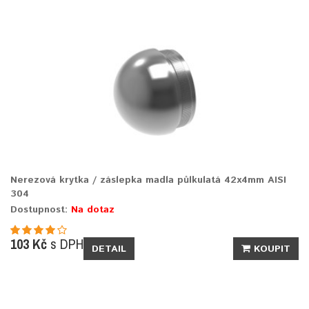
Nerezová krytka / záslepka madla půlkulatá 42x4mm AISI
304
Dostupnost:
Na dotaz
103 Kč
s DPH
DETAIL
KOUPIT