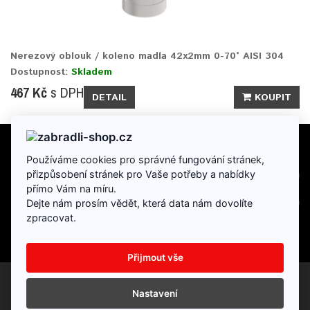
Nerezový oblouk / koleno madla 42x2mm 0-70° AISI 304
Dostupnost:
Skladem
467 Kč
s DPH
DETAIL
KOUPIT
Používáme cookies pro správné fungování stránek,
INFORMACE
přizpůsobení stránek pro Vaše potřeby a nabídky
přímo Vám na míru.
DOPLŇKY
Dejte nám prosím vědět, která data nám dovolíte
zpracovat.
Přijmout vše
Partneský program
Dárkové poukazy
Výrobci
Reklamace
Nastavení
Mapa stránek
Napište nám