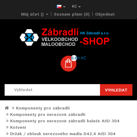
Kč
Můj účet ()
Seznam přání (0)
Objednat
0,00 KČ
VYHLEDAT
Komponenty pro zábradlí
Komponenty pro nerezové zábradlí
Komponenty pro nerezové zábradlí kulaté AISI 304
Kotvení
Držák / oblouk nerezového madla D42,4 AISI 304