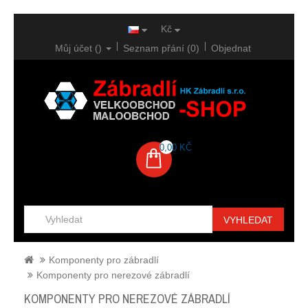
Kč
Můj účet ()
Seznam přání (0)
Objednat
0,00 KČ
VYHLEDAT
Komponenty pro zábradlí
Komponenty pro nerezové zábradlí
KOMPONENTY PRO NEREZOVÉ ZÁBRADLÍ