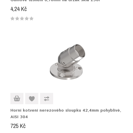
Gumové těsnění 8,76mm na držák skla 230P
4,24 Kč
Horní kotvení nerezového sloupku 42,4mm pohyblivé,
AISI 304
725 Kč