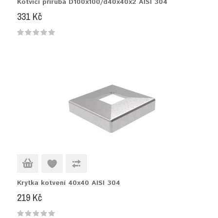
Kotvící příruba D100x100/d40x40x2 AISI 304
331 Kč
Krytka kotvení 40x40 AISI 304
219 Kč