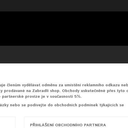
uje členům vydělávat odměnu za umístění reklamního odkazu ne
ky prodávané na Zabradli shop. Obchody uskutečněné přes tyto 
 partnerské provize je v současnosti 5%.
otázky nebo se podívejte do obchodních podmínek týkajících se
PŘIHLÁŠENÍ OBCHODNÍHO PARTNERA