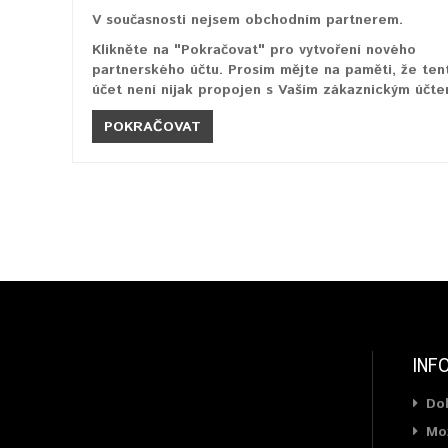
V současnosti nejsem obchodním partnerem.
Klikněte na "Pokračovat" pro vytvoření nového
partnerského účtu. Prosím mějte na paměti, že ten
účet není nijak propojen s Vaším zákaznickým účte
POKRAČOVAT
INF
Do
Mož