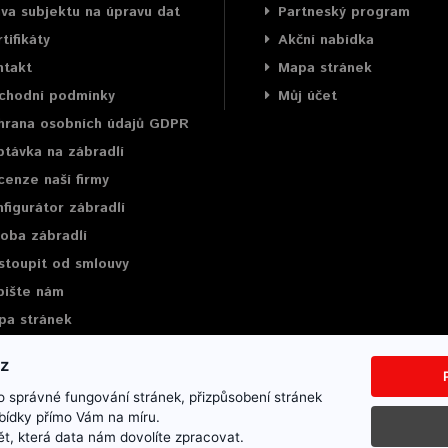
va subjektu na úpravu dat
Partneský program
tifikáty
Akční nabídka
ntakt
Mapa stránek
chodní podmínky
Můj účet
hrana osobních údajů GDPR
távka na zábradlí
enze naší firmy
figurátor zábradlí
oba zábradlí
stoupit od smlouvy
pište nám
pa stránek
 správné fungování stránek, přizpůsobení stránek
bídky přímo Vám na míru.
ce
Mapa stránek
Napište nám
t, která data nám dovolíte zpracovat.