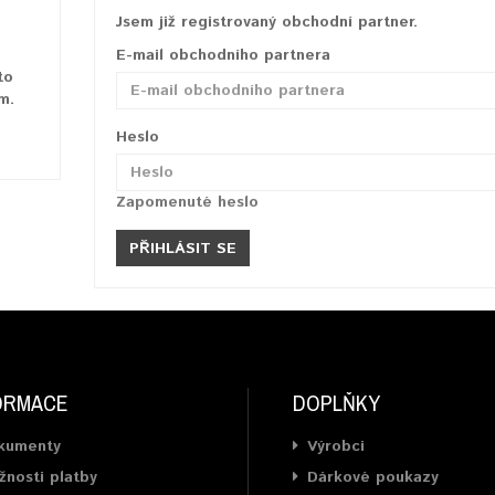
Jsem již registrovaný obchodní partner.
E-mail obchodního partnera
to
m.
Heslo
Zapomenuté heslo
ORMACE
DOPLŇKY
kumenty
Výrobci
nosti platby
Dárkové poukazy