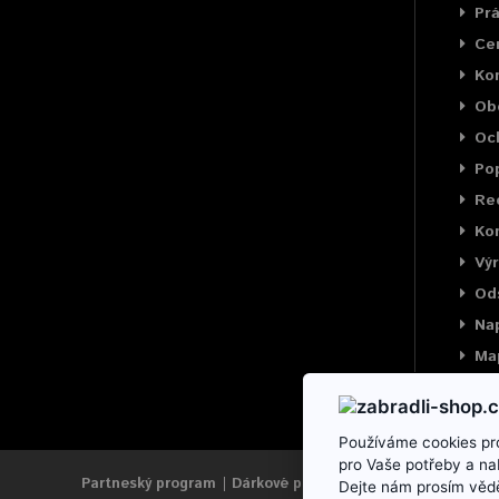
Prá
Cer
Ko
Ob
Oc
Pop
Rec
Kon
Výr
Od
Na
Ma
Používáme cookies pro
pro Vaše potřeby a na
Partneský program
Dárkové poukazy
Výrobci
Reklama
Dejte nám prosím vědě