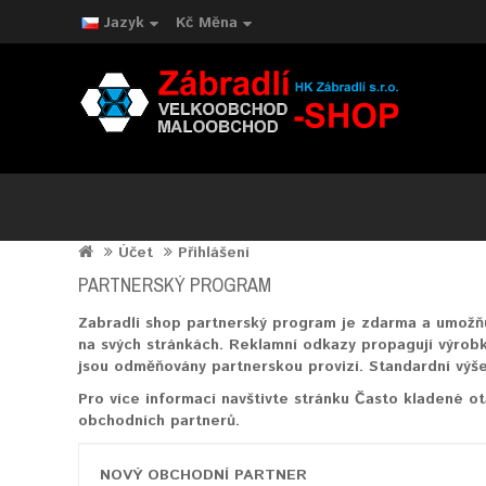
Jazyk
Kč
Měna
Účet
Přihlášení
PARTNERSKÝ PROGRAM
Zabradli shop partnerský program je zdarma a umožň
na svých stránkách. Reklamní odkazy propagují výrob
jsou odměňovány partnerskou provizí. Standardní výše
Pro více informací navštivte stránku Často kladené 
obchodních partnerů.
NOVÝ OBCHODNÍ PARTNER