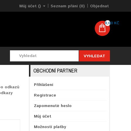
Můj účet ()
Seznam přání (0)
Objednat
0,00 KČ
VYHLEDAT
OBCHODNÍ PARTNER
Přihlášení
bo odkazů
odkazy
Registrace
Zapomenuté heslo
Můj účet
Možnosti platby