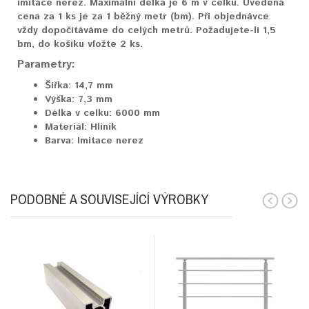
imitace nerez. Maximální délka je 6 m v celku. Uvedená
cena za 1 ks je za 1 běžný metr (bm). Při objednávce
vždy dopočítáváme do celých metrů. Požadujete-li 1,5
bm, do košíku vložte 2 ks.
Parametry:
Šířka:
14,7 mm
Výška:
7,3 mm
Délka v celku:
6000 mm
Materiál:
Hliník
Barva:
Imitace nerez
PODOBNÉ A SOUVISEJÍCÍ VÝROBKY