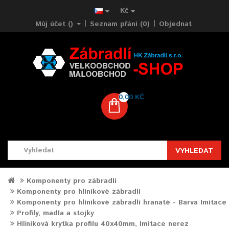
Kč
Můj účet ()
Seznam přání (0)
Objednat
0,00 KČ
VYHLEDAT
Komponenty pro zábradlí
Komponenty pro hliníkové zábradlí
Komponenty pro hliníkové zábradlí hranaté - Barva Imitace
Profily, madla a stojky
Hliníková krytka profilu 40x40mm, Imitace nerez