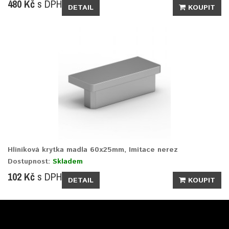
480 Kč
s DPH
DETAIL
KOUPIT
Hliníková krytka madla 60x25mm, Imitace nerez
Dostupnost:
Skladem
102 Kč
s DPH
DETAIL
KOUPIT