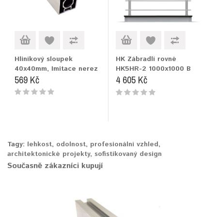
Hliníkový sloupek
HK Zábradlí rovné
40x40mm, Imitace nerez
HK5HR-2 1000x1000 B
569 Kč
4 605 Kč
Tagy:
lehkost
,
odolnost
,
profesionální vzhled
,
architektonické projekty
,
sofistikovaný design
Současně zákazníci kupují